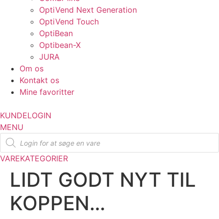
OptiVend Next Generation
OptiVend Touch
OptiBean
Optibean-X
JURA
Om os
Kontakt os
Mine favoritter
KUNDELOGIN
MENU
Products
search
VAREKATEGORIER
LIDT GODT NYT TIL
KOPPEN…