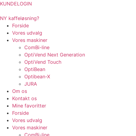
Videre
KUNDELOGIN
til
indhold
NY kaffeløsning?
Forside
Vores udvalg
Vores maskiner
ComBi-line
OptiVend Next Generation
OptiVend Touch
OptiBean
Optibean-X
JURA
Om os
Kontakt os
Mine favoritter
Forside
Vores udvalg
Vores maskiner
ComBi-line