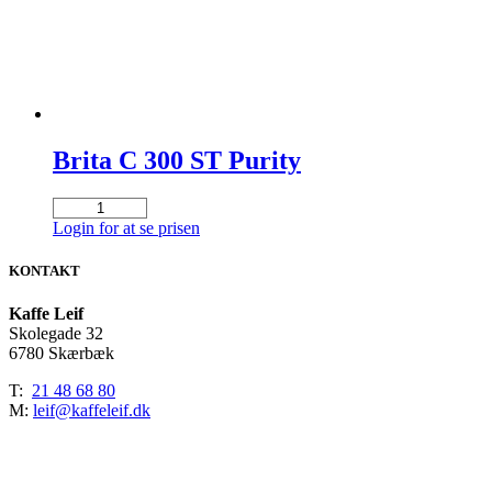
Brita C 300 ST Purity
Brita
C
Login for at se prisen
300
ST
KONTAKT
Purity
antal
Kaffe Leif
Skolegade 32
6780 Skærbæk
T:
21 48 68 80
M:
leif@kaffeleif.dk