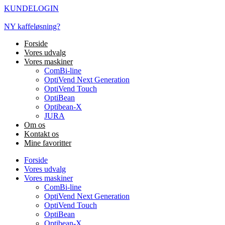
Videre
KUNDELOGIN
til
indhold
NY kaffeløsning?
Forside
Vores udvalg
Vores maskiner
ComBi-line
OptiVend Next Generation
OptiVend Touch
OptiBean
Optibean-X
JURA
Om os
Kontakt os
Mine favoritter
Forside
Vores udvalg
Vores maskiner
ComBi-line
OptiVend Next Generation
OptiVend Touch
OptiBean
Optibean-X