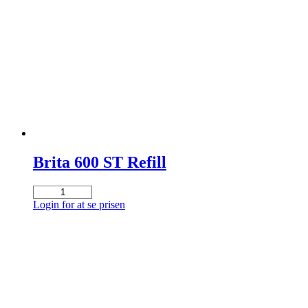
filter
antal
Brita 600 ST Refill
Brita
600
Login for at se prisen
ST
Refill
antal