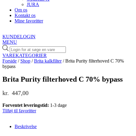
JURA
Om os
Kontakt os
Mine favoritter
KUNDELOGIN
MENU
Products
search
VAREKATEGORIER
Forside
/
Shop
/
Brita kalkfilter
/ Brita Purity filterhoved C 70%
bypass
Brita Purity filterhoved C 70% bypass
kr.
447,00
Forventet leveringstid:
1-3 dage
Tilføj til favoritter
Beskrivelse