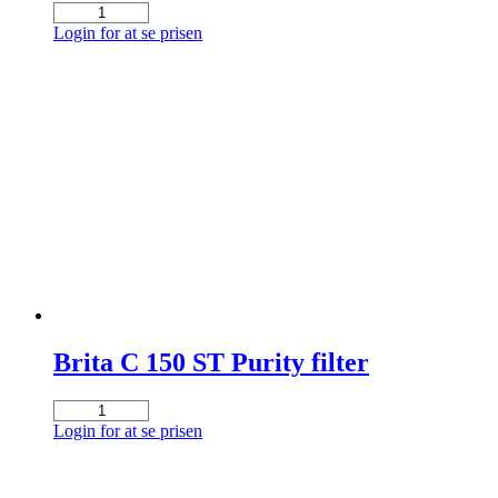
Brita
C
Login for at se prisen
1100
ST
Purity
filter
antal
Brita C 150 ST Purity filter
Brita
C
Login for at se prisen
150
ST
Purity