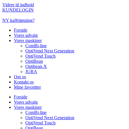
Videre til indhold
KUNDELOGIN
NY kaffeløsning?
Forside
Vores udvalg
Vores maskiner
ComBi-line
OptiVend Next Generation
OptiVend Touch
OptiBean
Optibean-X
JURA
Om os
Kontakt os
Mine favoritter
Forside
Vores udvalg
Vores maskiner
ComBi-line
OptiVend Next Generation
OptiVend Touch
OptiBean