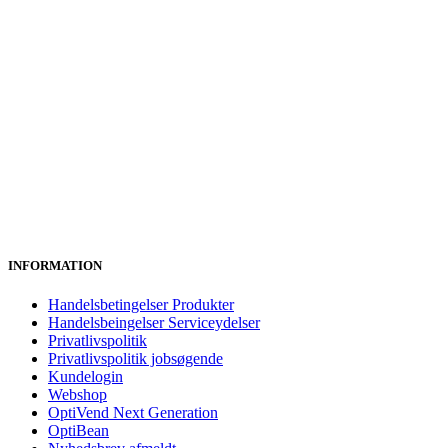
INFORMATION
Handelsbetingelser Produkter
Handelsbeingelser Serviceydelser
Privatlivspolitik
Privatlivspolitik jobsøgende
Kundelogin
Webshop
OptiVend Next Generation
OptiBean