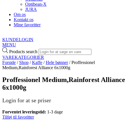
Optibean-X
JURA
Om os
Kontakt os
Mine favoritter
KUNDELOGIN
MENU
Products search
VAREKATEGORIER
Forside
/
Shop
/
Kaffe
/
Hele bønner
/ Proffessionel
Medium,Rainforest Alliance 6x1000g
Proffessionel Medium,Rainforest Alliance
6x1000g
Login for at se priser
Forventet leveringstid:
1-3 dage
Tilføj til favoritter