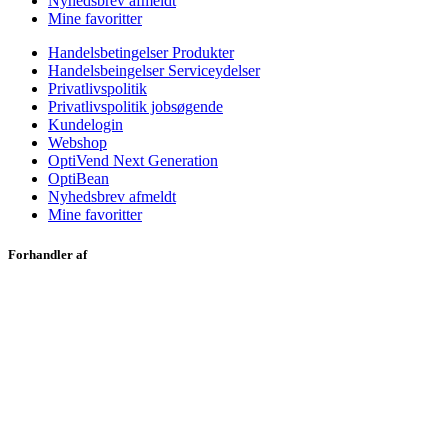
Nyhedsbrev afmeldt
Mine favoritter
Handelsbetingelser Produkter
Handelsbeingelser Serviceydelser
Privatlivspolitik
Privatlivspolitik jobsøgende
Kundelogin
Webshop
OptiVend Next Generation
OptiBean
Nyhedsbrev afmeldt
Mine favoritter
Forhandler af