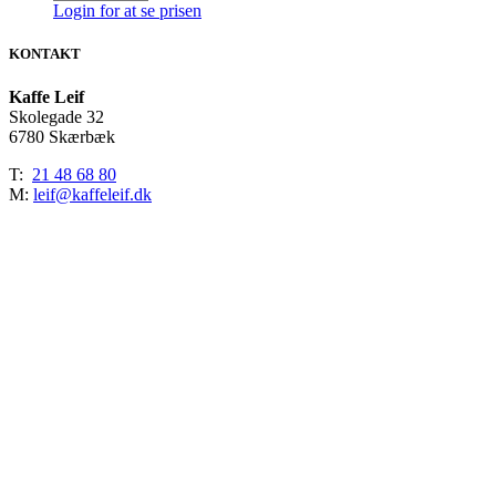
Login for at se prisen
KONTAKT
Kaffe Leif
Skolegade 32
6780 Skærbæk
T:
21 48 68 80
M:
leif@kaffeleif.dk