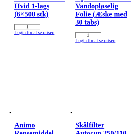
Hvid 1-lags
Vandopløselig
(6×500 stk)
Folie (Æske med
30 tabs)
Serviet
24x24cm
Login for at se prisen
Opvasketabs
Hvid
Mild
Login for at se prisen
1-
Vandopløselig
lags
Folie
(6x500
(Æske
stk)
med
antal
30
tabs)
antal
Animo
Skålfilter
Rensemiddel
Autocup 250/110