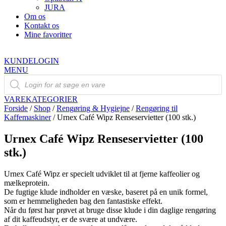
JURA
Om os
Kontakt os
Mine favoritter
KUNDELOGIN
MENU
Products
search
VAREKATEGORIER
Forside
/
Shop
/
Rengøring & Hygiejne
/
Rengøring til
Kaffemaskiner
/ Urnex Café Wipz Renseservietter (100 stk.)
Urnex Café Wipz Renseservietter (100
stk.)
Urnex Café Wipz er specielt udviklet til at fjerne kaffeolier og
mælkeprotein.
De fugtige klude indholder en væske, baseret på en unik formel,
som er hemmeligheden bag den fantastiske effekt.
Når du først har prøvet at bruge disse klude i din daglige rengøring
af dit kaffeudstyr, er de svære at undvære.