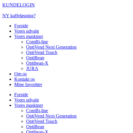
Videre
KUNDELOGIN
til
indhold
NY kaffeløsning?
Forside
Vores udvalg
Vores maskiner
ComBi-line
OptiVend Next Generation
OptiVend Touch
OptiBean
Optibean-X
JURA
Om os
Kontakt os
Mine favoritter
Forside
Vores udvalg
Vores maskiner
ComBi-line
OptiVend Next Generation
OptiVend Touch
OptiBean
Optibean-X