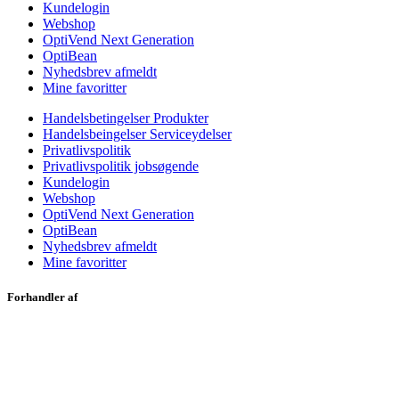
Kundelogin
Webshop
OptiVend Next Generation
OptiBean
Nyhedsbrev afmeldt
Mine favoritter
Handelsbetingelser Produkter
Handelsbeingelser Serviceydelser
Privatlivspolitik
Privatlivspolitik jobsøgende
Kundelogin
Webshop
OptiVend Next Generation
OptiBean
Nyhedsbrev afmeldt
Mine favoritter
Forhandler af