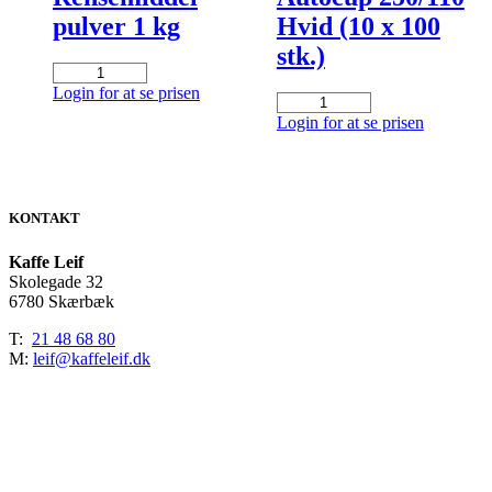
pulver 1 kg
Hvid (10 x 100
stk.)
Animo
Rensemiddel
Login for at se prisen
Skålfilter
pulver
Autocup
Login for at se prisen
1
250/110
kg
Hvid
antal
(10
x
100
KONTAKT
stk.)
antal
Kaffe Leif
Skolegade 32
6780 Skærbæk
T:
21 48 68 80
M:
leif@kaffeleif.dk