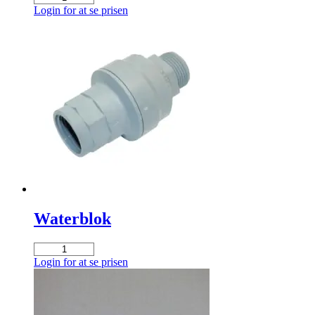
o-
Login for at se prisen
ring
dør
Optibean
antal
Waterblok
Waterblok
antal
Login for at se prisen