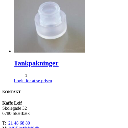
Tankpakninger
Tankpakninger
antal
Login for at se prisen
KONTAKT
Kaffe Leif
Skolegade 32
6780 Skærbæk
T:
21 48 68 80