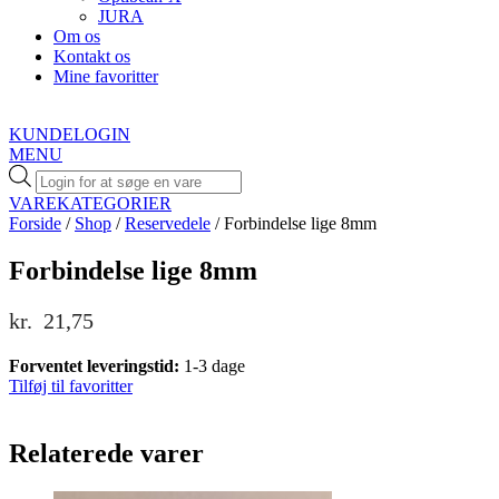
JURA
Om os
Kontakt os
Mine favoritter
KUNDELOGIN
MENU
Products
search
VAREKATEGORIER
Forside
/
Shop
/
Reservedele
/ Forbindelse lige 8mm
Forbindelse lige 8mm
kr.
21,75
Forventet leveringstid:
1-3 dage
Tilføj til favoritter
Relaterede varer