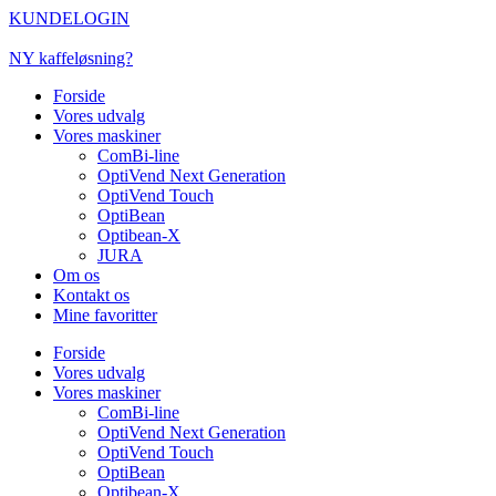
Videre
KUNDELOGIN
til
indhold
NY kaffeløsning?
Forside
Vores udvalg
Vores maskiner
ComBi-line
OptiVend Next Generation
OptiVend Touch
OptiBean
Optibean-X
JURA
Om os
Kontakt os
Mine favoritter
Forside
Vores udvalg
Vores maskiner
ComBi-line
OptiVend Next Generation
OptiVend Touch
OptiBean
Optibean-X