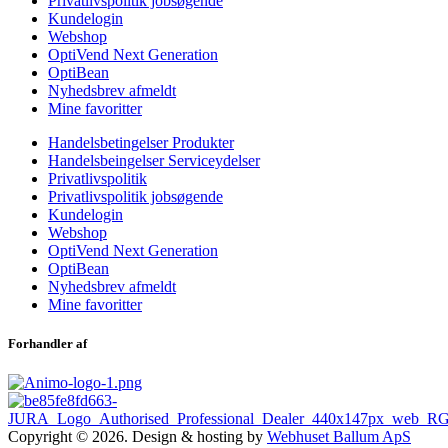
Privatlivspolitik jobsøgende
Kundelogin
Webshop
OptiVend Next Generation
OptiBean
Nyhedsbrev afmeldt
Mine favoritter
Handelsbetingelser Produkter
Handelsbeingelser Serviceydelser
Privatlivspolitik
Privatlivspolitik jobsøgende
Kundelogin
Webshop
OptiVend Next Generation
OptiBean
Nyhedsbrev afmeldt
Mine favoritter
Forhandler af
Copyright © 2026. Design & hosting by
Webhuset Ballum ApS