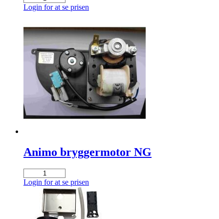
antal
Login for at se prisen
Animo bryggermotor NG
Animo
bryggermotor
Login for at se prisen
NG
antal