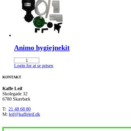
Animo hygiejnekit
Animo
hygiejnekit
Login for at se prisen
antal
KONTAKT
Kaffe Leif
Skolegade 32
6780 Skærbæk
T:
21 48 68 80
M:
leif@kaffeleif.dk