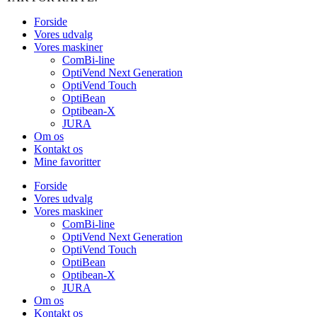
Forside
Vores udvalg
Vores maskiner
ComBi-line
OptiVend Next Generation
OptiVend Touch
OptiBean
Optibean-X
JURA
Om os
Kontakt os
Mine favoritter
Forside
Vores udvalg
Vores maskiner
ComBi-line
OptiVend Next Generation
OptiVend Touch
OptiBean
Optibean-X
JURA
Om os
Kontakt os