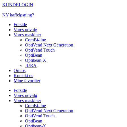
Videre
KUNDELOGIN
til
indhold
NY kaffeløsning?
Forside
Vores udvalg
Vores maskiner
ComBi-line
OptiVend Next Generation
OptiVend Touch
OptiBean
Optibean-X
JURA
Om os
Kontakt os
Mine favoritter
Forside
Vores udvalg
Vores maskiner
ComBi-line
OptiVend Next Generation
OptiVend Touch
OptiBean
Optibean-X