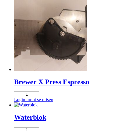
Brewer X Press Espresso
Brewer
X
Login for at se prisen
Press
Espresso
antal
Waterblok
Waterblok