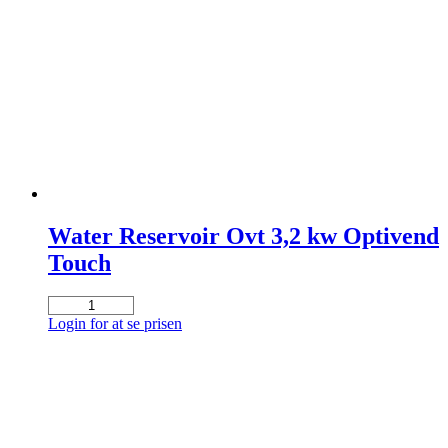
Water Reservoir Ovt 3,2 kw Optivend
Touch
Water
Reservoir
Login for at se prisen
Ovt
3,2
kw
Optivend
Touch
antal