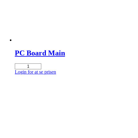
PC Board Main
PC
Board
Login for at se prisen
Main
antal