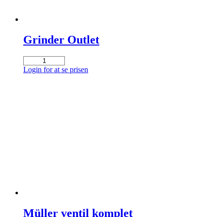
Grinder Outlet
Grinder
Outlet
Login for at se prisen
antal
Müller ventil komplet