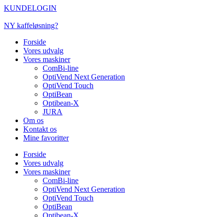
Videre
KUNDELOGIN
til
indhold
NY kaffeløsning?
Forside
Vores udvalg
Vores maskiner
ComBi-line
OptiVend Next Generation
OptiVend Touch
OptiBean
Optibean-X
JURA
Om os
Kontakt os
Mine favoritter
Forside
Vores udvalg
Vores maskiner
ComBi-line
OptiVend Next Generation
OptiVend Touch
OptiBean
Optibean-X