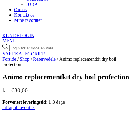
JURA
Om os
Kontakt os
Mine favoritter
KUNDELOGIN
MENU
Products
search
VAREKATEGORIER
Forside
/
Shop
/
Reservedele
/ Animo replacementkit dry boil
profection
Animo replacementkit dry boil profection
kr.
630,00
Forventet leveringstid:
1-3 dage
Tilføj til favoritter