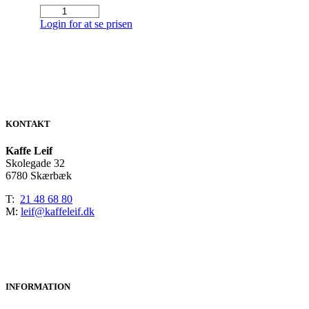
Müller
ventil
Login for at se prisen
komplet
antal
KONTAKT
Kaffe Leif
Skolegade 32
6780 Skærbæk
T:
21 48 68 80
M:
leif@kaffeleif.dk
INFORMATION