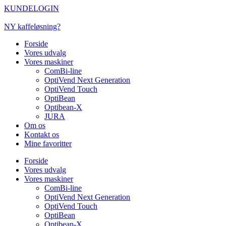
Videre
KUNDELOGIN
til
indhold
NY kaffeløsning?
Forside
Vores udvalg
Vores maskiner
ComBi-line
OptiVend Next Generation
OptiVend Touch
OptiBean
Optibean-X
JURA
Om os
Kontakt os
Mine favoritter
Forside
Vores udvalg
Vores maskiner
ComBi-line
OptiVend Next Generation
OptiVend Touch
OptiBean
Optibean-X