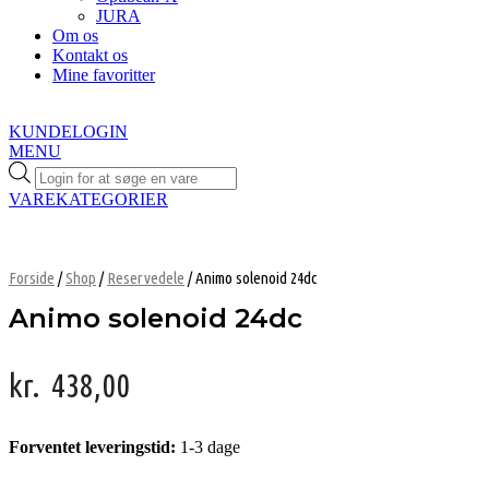
JURA
Om os
Kontakt os
Mine favoritter
KUNDELOGIN
MENU
Products
search
VAREKATEGORIER
Forside
/
Shop
/
Reservedele
/ Animo solenoid 24dc
Animo solenoid 24dc
kr.
438,00
Forventet leveringstid:
1-3 dage