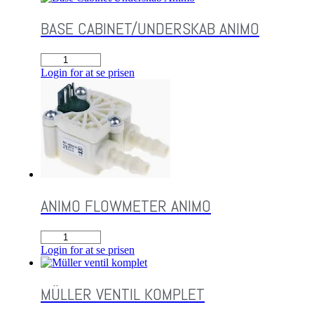
3,2
antal
BASE CABINET/UNDERSKAB ANIMO
Base
Cabinet/Underskab
Login for at se prisen
Animo
antal
ANIMO FLOWMETER ANIMO
Animo
Flowmeter
Login for at se prisen
Animo
antal
MÜLLER VENTIL KOMPLET