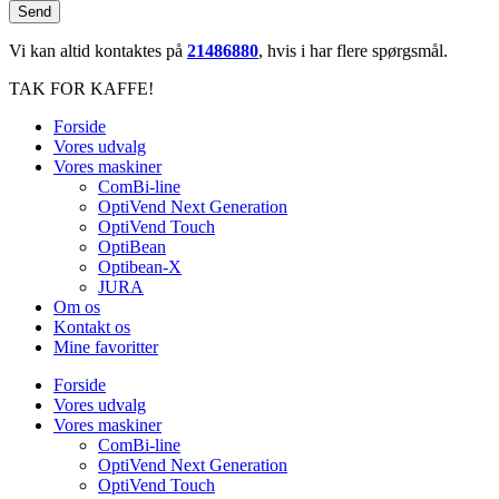
Send
Vi kan altid kontaktes på
21486880
, hvis i har flere spørgsmål.
TAK FOR KAFFE!
Forside
Vores udvalg
Vores maskiner
ComBi-line
OptiVend Next Generation
OptiVend Touch
OptiBean
Optibean-X
JURA
Om os
Kontakt os
Mine favoritter
Forside
Vores udvalg
Vores maskiner
ComBi-line
OptiVend Next Generation
OptiVend Touch