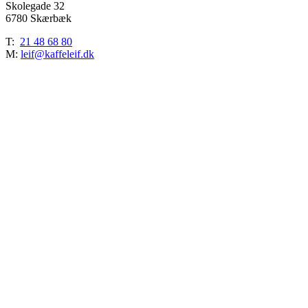
Skolegade 32
6780 Skærbæk
T:
21 48 68 80
M:
leif@kaffeleif.dk