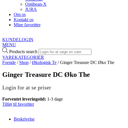
Optibean-X
JURA
Om os
Kontakt os
Mine favoritter
KUNDELOGIN
MENU
Products search
VAREKATEGORIER
Forside
/
Shop
/
Økologisk Te
/ Ginger Treasure DC Øko The
Ginger Treasure DC Øko The
Login for at se priser
Forventet leveringstid:
1-3 dage
Tilføj til favoritter
Beskrivelse