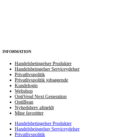
INFORMATION
Handelsbetingelser Produkter
Handelsbeingelser Serviceydelser
Privatlivspolitik
Privatlivspolitik jobsøgende
Kundelogin
Webshop
OptiVend Next Generation
OptiBean
Nyhedsbrev afmeldt
Mine favoritter
Handelsbetingelser Produkter
Handelsbeingelser Serviceydelser
Privatlivspolitik