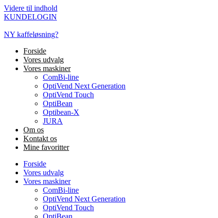
Videre til indhold
KUNDELOGIN
NY kaffeløsning?
Forside
Vores udvalg
Vores maskiner
ComBi-line
OptiVend Next Generation
OptiVend Touch
OptiBean
Optibean-X
JURA
Om os
Kontakt os
Mine favoritter
Forside
Vores udvalg
Vores maskiner
ComBi-line
OptiVend Next Generation
OptiVend Touch
OptiBean