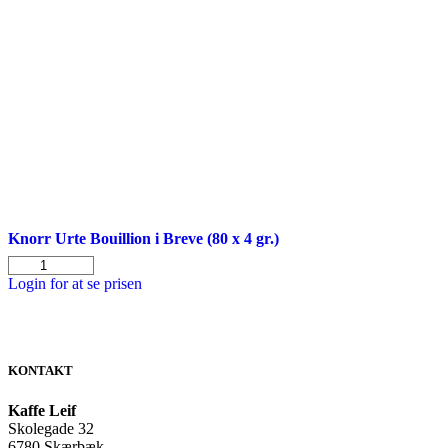
Knorr Urte Bouillion i Breve (80 x 4 gr.)
Knorr
Urte
Login for at se prisen
Bouillion
i
Breve
(80
x
KONTAKT
4
gr.)
Kaffe Leif
antal
Skolegade 32
6780 Skærbæk