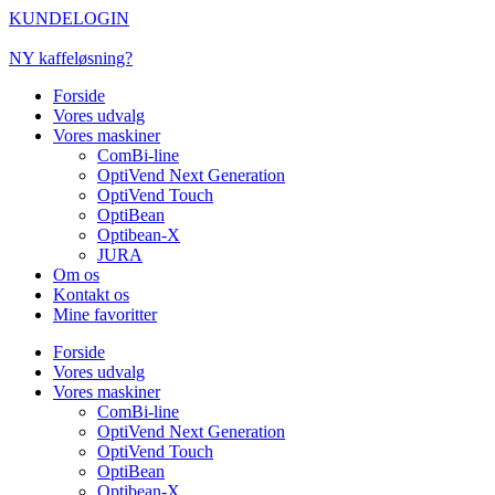
Videre
KUNDELOGIN
til
indhold
NY kaffeløsning?
Forside
Vores udvalg
Vores maskiner
ComBi-line
OptiVend Next Generation
OptiVend Touch
OptiBean
Optibean-X
JURA
Om os
Kontakt os
Mine favoritter
Forside
Vores udvalg
Vores maskiner
ComBi-line
OptiVend Next Generation
OptiVend Touch
OptiBean
Optibean-X