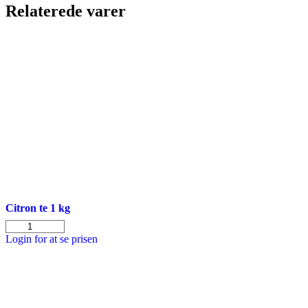
Relaterede varer
Citron te 1 kg
Citron
te
Login for at se prisen
1
kg
antal