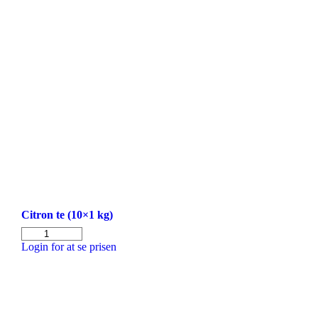
Citron te (10×1 kg)
Citron
te
Login for at se prisen
(10x1
kg)
antal