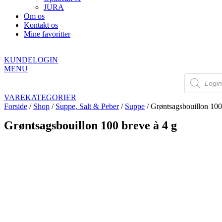
JURA
Om os
Kontakt os
Mine favoritter
KUNDELOGIN
MENU
Products
search
VAREKATEGORIER
Forside
/
Shop
/
Suppe, Salt & Peber
/
Suppe
/ Grøntsagsbouillon 100
Grøntsagsbouillon 100 breve à 4 g