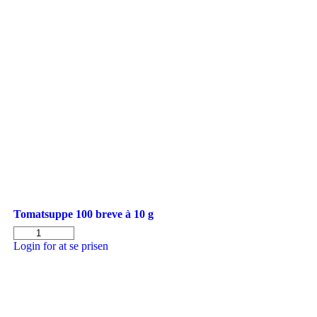
Tomatsuppe 100 breve à 10 g
Tomatsuppe
100
Login for at se prisen
breve
à
10
g
antal