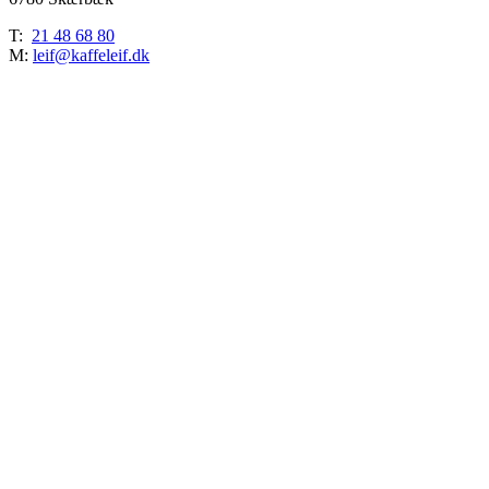
T:
21 48 68 80
M:
leif@kaffeleif.dk