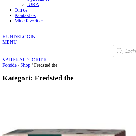
JURA
Om os
Kontakt os
Mine favoritter
KUNDELOGIN
MENU
Products
search
VAREKATEGORIER
Forside
/
Shop
/ Fredsted the
Kategori: Fredsted the