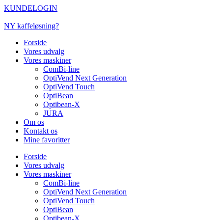
Videre
KUNDELOGIN
til
indhold
NY kaffeløsning?
Forside
Vores udvalg
Vores maskiner
ComBi-line
OptiVend Next Generation
OptiVend Touch
OptiBean
Optibean-X
JURA
Om os
Kontakt os
Mine favoritter
Forside
Vores udvalg
Vores maskiner
ComBi-line
OptiVend Next Generation
OptiVend Touch
OptiBean
Optibean-X