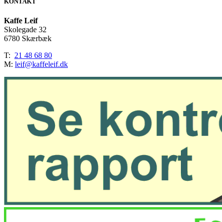
KONTAKT
Kaffe Leif
Skolegade 32
6780 Skærbæk
T:
21 48 68 80
M:
leif@kaffeleif.dk