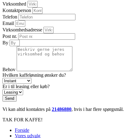
Virksomhed
Kontaktperson
Telefon
Email
Virksomhedsadresse
Post nr.
By
Behov
Hvilken kaffeløsning ønsker du?
Er i til leasing eller køb?
Send
Vi kan altid kontaktes på
21486880
, hvis i har flere spørgsmål.
TAK FOR KAFFE!
Forside
Vores udvalg