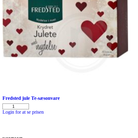
Fredsted jule Te-sæsonvare
Fredsted
jule
Login for at se prisen
Te-
sæsonvare
antal