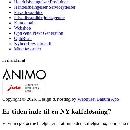
Handelsbetingelser Produkter
Handelsbeingelser Serviceydelser
Privatlivspolitik
Privatlivspolitik jobsøgende
Kundelogin
Webshop
OptiVend Next Generation
OptiBean
Nyhedsbrev afmeldt
Mine favoritter
Forhandler af
Copyright © 2026. Design & hosting by
Webhuset Ballum ApS
Er tiden inde til en NY kaffeløsning?
Vi vil meget gerne hjælpe jer til at finde den kaffeløsning, som passer