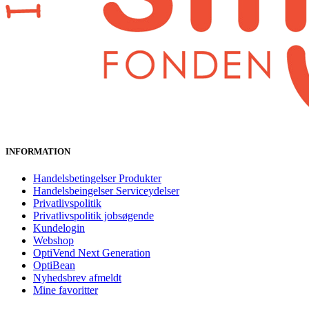
INFORMATION
Handelsbetingelser Produkter
Handelsbeingelser Serviceydelser
Privatlivspolitik
Privatlivspolitik jobsøgende
Kundelogin
Webshop
OptiVend Next Generation
OptiBean
Nyhedsbrev afmeldt
Mine favoritter