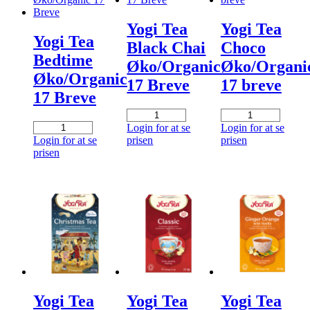
Yogi Tea
Yogi Tea
Yogi Tea
Black Chai
Choco
Bedtime
Øko/Organic
Øko/Organi
Øko/Organic
17 Breve
17 breve
17 Breve
Yogi
Yogi
Yogi
Tea
Tea
Login for at se
Login for at se
Tea
Black
Choco
Login for at se
prisen
prisen
Bedtime
Chai
Øko/Organic
prisen
Øko/Organic
Øko/Organic
17
17
17
breve
Breve
Breve
antal
antal
antal
Yogi Tea
Yogi Tea
Yogi Tea