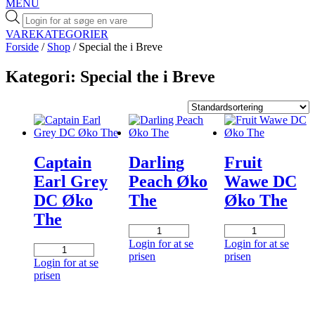
MENU
Products
search
VAREKATEGORIER
Forside
/
Shop
/ Special the i Breve
Kategori: Special the i Breve
Captain
Darling
Fruit
Earl Grey
Peach Øko
Wawe DC
DC Øko
The
Øko The
The
Darling
Fruit
Peach
Wawe
Login for at se
Login for at se
Captain
Øko
DC
prisen
prisen
Earl
Login for at se
The
Øko
Grey
prisen
antal
The
DC
antal
Øko
The