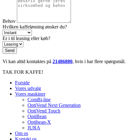
Behov
Hvilken kaffeløsning ønsker du?
Er i til leasing eller køb?
Send
Vi kan altid kontaktes på
21486880
, hvis i har flere spørgsmål.
TAK FOR KAFFE!
Forside
Vores udvalg
Vores maskiner
ComBi-line
OptiVend Next Generation
OptiVend Touch
OptiBean
Optibean-X
JURA
Om os
Kontakt os