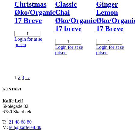
Christmas
Classic
Ginger
Øko/Organic
Chai
Lemon
17 Breve
Øko/Organic
Øko/Organi
17 breve
17 Breve
Yogi
Tea
Login for at se
Yogi
Yogi
Christmas
prisen
Tea
Tea
Login for at se
Login for at se
Øko/Organic
Classic
Ginger
prisen
prisen
17
Chai
Lemon
Breve
Øko/Organic
Øko/Organic
antal
17
17
breve
Breve
1
2
3
→
antal
antal
KONTAKT
Kaffe Leif
Skolegade 32
6780 Skærbæk
T:
21 48 68 80
M:
leif@kaffeleif.dk