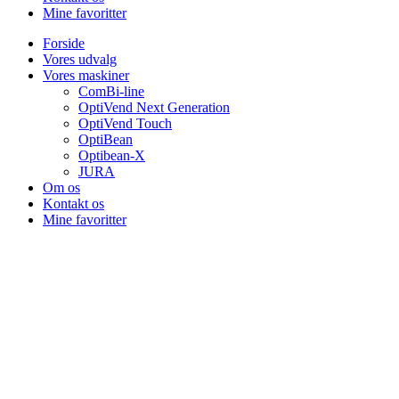
Mine favoritter
Forside
Vores udvalg
Vores maskiner
ComBi-line
OptiVend Next Generation
OptiVend Touch
OptiBean
Optibean-X
JURA
Om os
Kontakt os
Mine favoritter