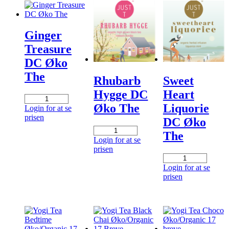
antal
Ginger
Treasure
DC Øko
The
Rhubarb
Sweet
Hygge DC
Heart
Ginger
Øko The
Liquorie
Treasure
Login for at se
DC
prisen
DC Øko
Øko
Rhubarb
The
The
Hygge
Login for at se
antal
DC
prisen
Øko
Sweet
The
Heart
Login for at se
antal
Liquorie
prisen
DC
Øko
The
antal