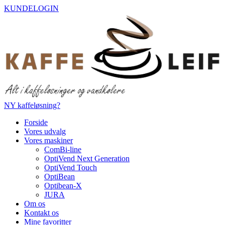
Videre
KUNDELOGIN
til
indhold
NY kaffeløsning?
Forside
Vores udvalg
Vores maskiner
ComBi-line
OptiVend Next Generation
OptiVend Touch
OptiBean
Optibean-X
JURA
Om os
Kontakt os
Mine favoritter