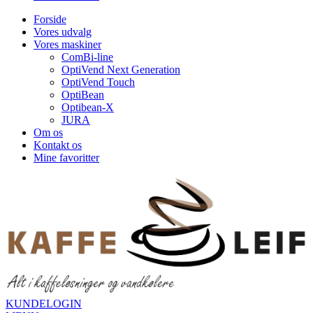
Forside
Vores udvalg
Vores maskiner
ComBi-line
OptiVend Next Generation
OptiVend Touch
OptiBean
Optibean-X
JURA
Om os
Kontakt os
Mine favoritter
KUNDELOGIN