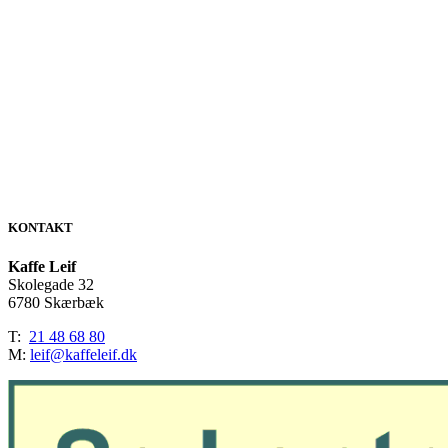
KONTAKT
Kaffe Leif
Skolegade 32
6780 Skærbæk
T:
21 48 68 80
M:
leif@kaffeleif.dk