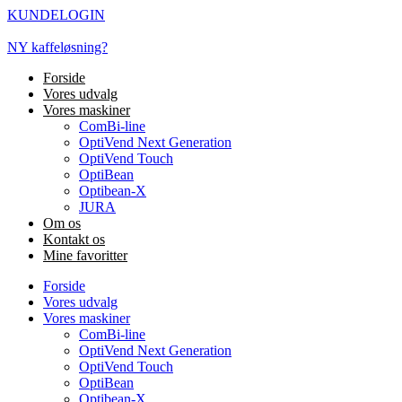
Videre
KUNDELOGIN
til
indhold
NY kaffeløsning?
Forside
Vores udvalg
Vores maskiner
ComBi-line
OptiVend Next Generation
OptiVend Touch
OptiBean
Optibean-X
JURA
Om os
Kontakt os
Mine favoritter
Forside
Vores udvalg
Vores maskiner
ComBi-line
OptiVend Next Generation
OptiVend Touch
OptiBean
Optibean-X