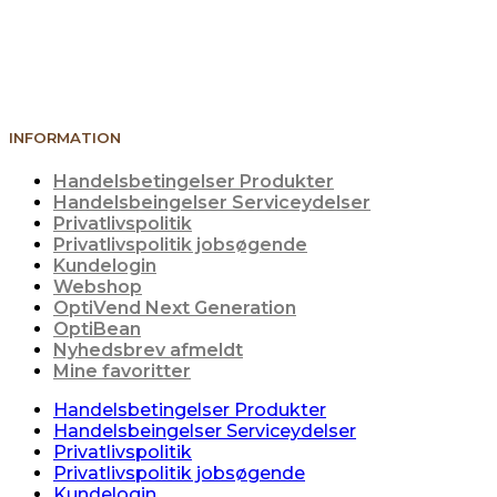
INFORMATION
Handelsbetingelser Produkter
Handelsbeingelser Serviceydelser
Privatlivspolitik
Privatlivspolitik jobsøgende
Kundelogin
Webshop
OptiVend Next Generation
OptiBean
Nyhedsbrev afmeldt
Mine favoritter
Handelsbetingelser Produkter
Handelsbeingelser Serviceydelser
Privatlivspolitik
Privatlivspolitik jobsøgende
Kundelogin