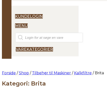
KUNDELOGIN
MENU
Products
search
VAREKATEGORIER
Forside
/
Shop
/
Tilbehør til Maskiner
/
Kalkfiltre
/ Brita
Kategori: Brita