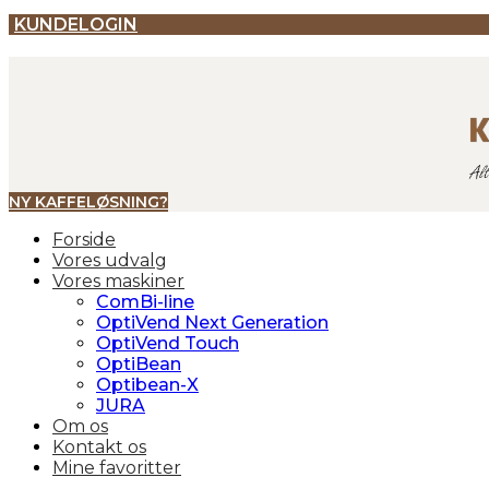
Videre
KUNDELOGIN
til
indhold
NY KAFFELØSNING?
Forside
Vores udvalg
Vores maskiner
ComBi-line
OptiVend Next Generation
OptiVend Touch
OptiBean
Optibean-X
JURA
Om os
Kontakt os
Mine favoritter