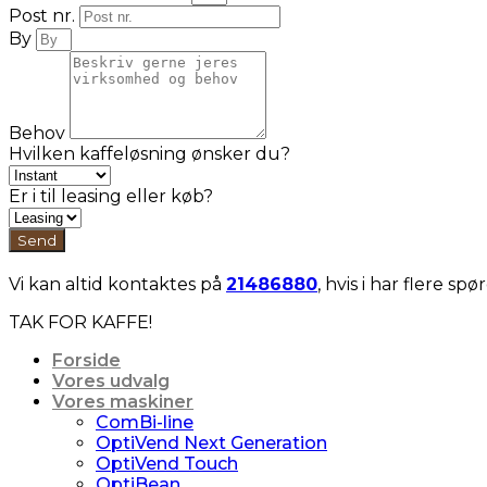
Post nr.
By
Behov
Hvilken kaffeløsning ønsker du?
Er i til leasing eller køb?
Send
Vi kan altid kontaktes på
21486880
, hvis i har flere sp
TAK FOR KAFFE!
Forside
Vores udvalg
Vores maskiner
ComBi-line
OptiVend Next Generation
OptiVend Touch
OptiBean