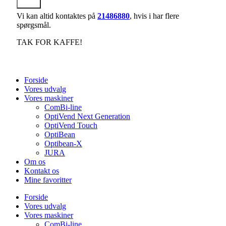
Send
Vi kan altid kontaktes på
21486880
, hvis i har flere
spørgsmål.
TAK FOR KAFFE!
Forside
Vores udvalg
Vores maskiner
ComBi-line
OptiVend Next Generation
OptiVend Touch
OptiBean
Optibean-X
JURA
Om os
Kontakt os
Mine favoritter
Forside
Vores udvalg
Vores maskiner
ComBi-line