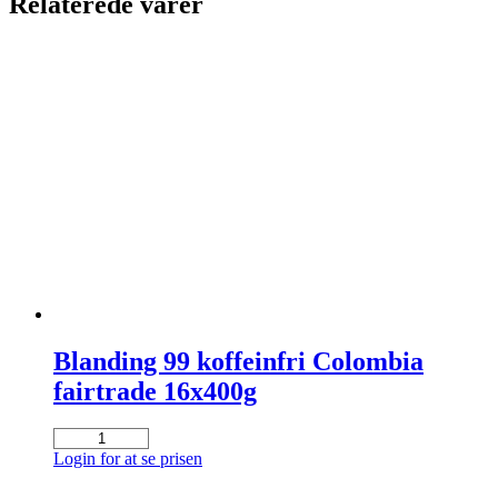
Relaterede varer
Blanding 99 koffeinfri Colombia
fairtrade 16x400g
Blanding
99
Login for at se prisen
koffeinfri
Colombia