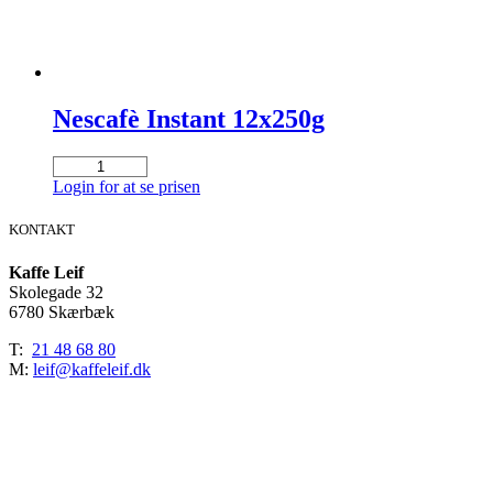
Nescafè Instant 12x250g
Nescafè
Instant
Login for at se prisen
12x250g
antal
KONTAKT
Kaffe Leif
Skolegade 32
6780 Skærbæk
T:
21 48 68 80
M:
leif@kaffeleif.dk