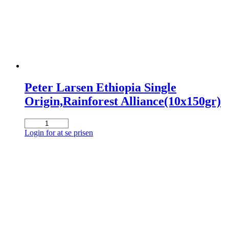
Peter Larsen Ethiopia Single
Origin,Rainforest Alliance(10x150gr)
Peter
Larsen
Login for at se prisen
Ethiopia
Single
Origin,Rainforest
Alliance(10x150gr)
antal