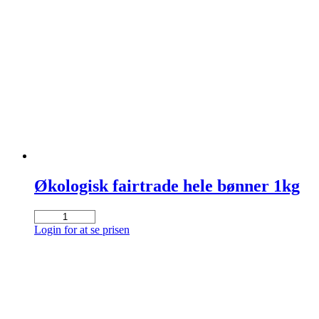
fairtrade
16x400g
antal
Økologisk fairtrade hele bønner 1kg
Økologisk
fairtrade
Login for at se prisen
hele
bønner
1kg
antal