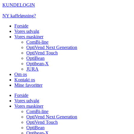
Videre
KUNDELOGIN
til
indhold
NY kaffeløsning?
Forside
Vores udvalg
Vores maskiner
ComBi-line
OptiVend Next Generation
OptiVend Touch
OptiBean
Optibean-X
JURA
Om os
Kontakt os
Mine favoritter
Forside
Vores udvalg
Vores maskiner
ComBi-line
OptiVend Next Generation
OptiVend Touch
OptiBean
Optibean-X