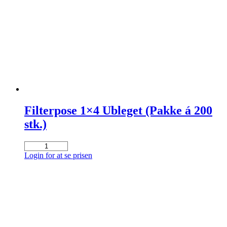
Filterpose 1×4 Ubleget (Pakke á 200
stk.)
Filterpose
1x4
Login for at se prisen
Ubleget
(Pakke
á
200
stk.)
antal