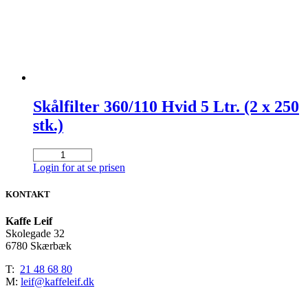
Skålfilter 360/110 Hvid 5 Ltr. (2 x 250
stk.)
Skålfilter
360/110
Login for at se prisen
Hvid
5
KONTAKT
Ltr.
(2
Kaffe Leif
x
Skolegade 32
250
6780 Skærbæk
stk.)
antal
T:
21 48 68 80
M:
leif@kaffeleif.dk