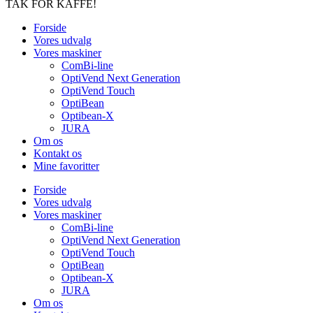
TAK FOR KAFFE!
Forside
Vores udvalg
Vores maskiner
ComBi-line
OptiVend Next Generation
OptiVend Touch
OptiBean
Optibean-X
JURA
Om os
Kontakt os
Mine favoritter
Forside
Vores udvalg
Vores maskiner
ComBi-line
OptiVend Next Generation
OptiVend Touch
OptiBean
Optibean-X
JURA
Om os