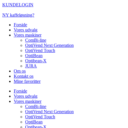
Videre
KUNDELOGIN
til
indhold
NY kaffeløsning?
Forside
Vores udvalg
Vores maskiner
ComBi-line
OptiVend Next Generation
OptiVend Touch
OptiBean
Optibean-X
JURA
Om os
Kontakt os
Mine favoritter
Forside
Vores udvalg
Vores maskiner
ComBi-line
OptiVend Next Generation
OptiVend Touch
OptiBean
Optibean-X