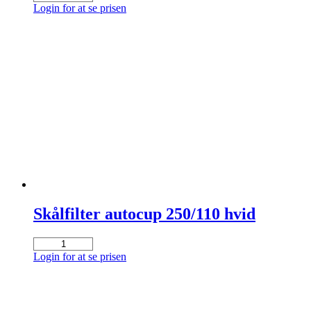
360/110
Login for at se prisen
5
ltr.
antal
Skålfilter autocup 250/110 hvid
Skålfilter
autocup
Login for at se prisen
250/110
hvid
antal