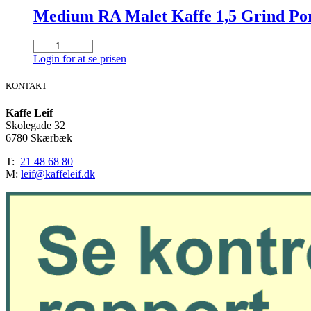
Medium RA Malet Kaffe 1,5 Grind Port
Medium
RA
Login for at se prisen
Malet
Kaffe
KONTAKT
1,5
Grind
Kaffe Leif
Portionsposer
Skolegade 32
(80x75
6780 Skærbæk
gr.)
antal
T:
21 48 68 80
M:
leif@kaffeleif.dk