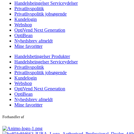
Handelsbeingelser Serviceydelser
Privatlivspolitik
Privatlivspolitik jobsøgende
Kundelogin
Webshop
OptiVend Next Generation
OptiBean
Nyhedsbrev afmeldt
Mine favoritter
Handelsbetingelser Produkter
Handelsbeingelser Serviceydelser
Privatlivspolitik
Privatlivspolitik jobsøgende
Kundelogin
Webshop
OptiVend Next Generation
OptiBean
Nyhedsbrev afmeldt
Mine favoritter
Forhandler af