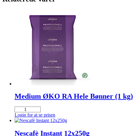
Medium ØKO RA Hele Bønner (1 kg)
Medium
ØKO
Login for at se prisen
RA
Hele
Bønner
Nescafè Instant 12x250g