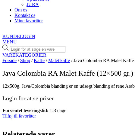
JURA
Om os
Kontakt os
Mine favoritter
KUNDELOGIN
MENU
Products
search
VAREKATEGORIER
Forside
/
Shop
/
Kaffe
/
Malet kaffe
/ Java Colombia RA Malet Kaffe 
Java Colombia RA Malet Kaffe (12×500 gr.)
12x500g. Java/Colombia blanding er en udsøgt blanding af rene Arabic
Login for at se priser
Forventet leveringstid:
1-3 dage
Tilføj til favoritter
Relaterede varer