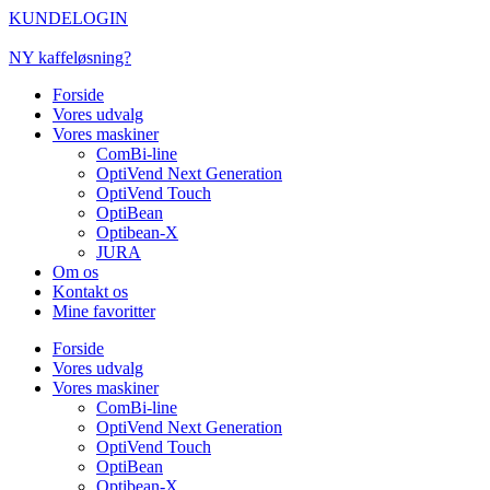
Videre
KUNDELOGIN
til
indhold
NY kaffeløsning?
Forside
Vores udvalg
Vores maskiner
ComBi-line
OptiVend Next Generation
OptiVend Touch
OptiBean
Optibean-X
JURA
Om os
Kontakt os
Mine favoritter
Forside
Vores udvalg
Vores maskiner
ComBi-line
OptiVend Next Generation
OptiVend Touch
OptiBean
Optibean-X