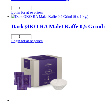
(1
kg)
Nescafè
antal
Instant
Login for at se prisen
12x250g
antal
Dark ØKO RA Malet Kaffe 0,5 Grind (6
Dark
ØKO
Login for at se prisen
RA
Malet
Kaffe
0,5
Grind
(6
x
1
kg.)
antal