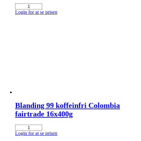
Koffeinfri
fairtrade
Login for at se prisen
hele
bønner
8x400gr
antal
Blanding 99 koffeinfri Colombia
fairtrade 16x400g
Blanding
99
Login for at se prisen
koffeinfri