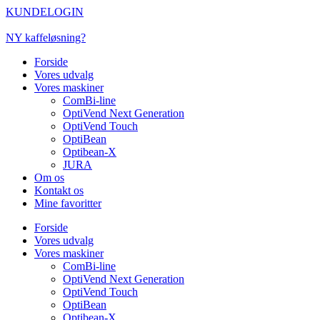
Videre
KUNDELOGIN
til
indhold
NY kaffeløsning?
Forside
Vores udvalg
Vores maskiner
ComBi-line
OptiVend Next Generation
OptiVend Touch
OptiBean
Optibean-X
JURA
Om os
Kontakt os
Mine favoritter
Forside
Vores udvalg
Vores maskiner
ComBi-line
OptiVend Next Generation
OptiVend Touch
OptiBean
Optibean-X