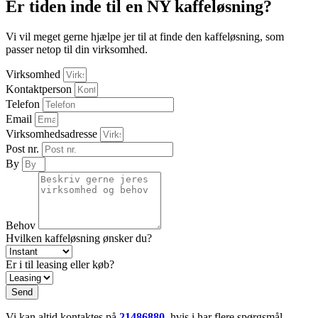
Er tiden inde til en NY kaffeløsning?
Vi vil meget gerne hjælpe jer til at finde den kaffeløsning, som
passer netop til din virksomhed.
Virksomhed
Kontaktperson
Telefon
Email
Virksomhedsadresse
Post nr.
By
Behov
Hvilken kaffeløsning ønsker du?
Er i til leasing eller køb?
Send
Vi kan altid kontaktes på
21486880
, hvis i har flere spørgsmål.