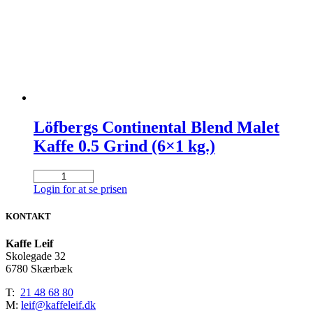
Löfbergs Continental Blend Malet
Kaffe 0.5 Grind (6×1 kg.)
Löfbergs
Continental
Login for at se prisen
Blend
Malet
KONTAKT
Kaffe
0.5
Kaffe Leif
Grind
Skolegade 32
(6x1
6780 Skærbæk
kg.)
antal
T:
21 48 68 80
M:
leif@kaffeleif.dk