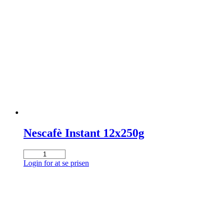
Colombia
fairtrade
16x400g
antal
Nescafè Instant 12x250g
Nescafè
Instant
Login for at se prisen
12x250g
antal