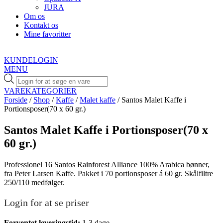
JURA
Om os
Kontakt os
Mine favoritter
KUNDELOGIN
MENU
Products
search
VAREKATEGORIER
Forside
/
Shop
/
Kaffe
/
Malet kaffe
/ Santos Malet Kaffe i
Portionsposer(70 x 60 gr.)
Santos Malet Kaffe i Portionsposer(70 x
60 gr.)
Professionel 16 Santos Rainforest Alliance 100% Arabica bønner,
fra Peter Larsen Kaffe. Pakket i 70 portionsposer á 60 gr. Skålfiltre
250/110 medfølger.
Login for at se priser
Forventet leveringstid:
1-3 dage