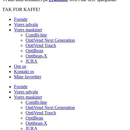
TAK FOR KAFFE!
Forside
Vores udvalg
Vores maskiner
ComBi-line
OptiVend Next Generation
OptiVend Touch
OptiBean
Optibean-X
JURA
Om os
Kontakt os
Mine favoritter
Forside
Vores udvalg
Vores maskiner
ComBi-line
OptiVend Next Generation
OptiVend Touch
OptiBean
Optibean-X
JURA