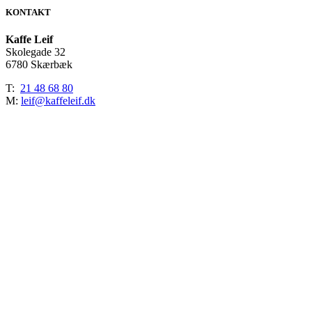
Touch
KONTAKT
antal
Kaffe Leif
Skolegade 32
6780 Skærbæk
T:
21 48 68 80
M:
leif@kaffeleif.dk