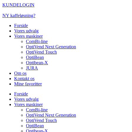
Videre
KUNDELOGIN
til
indhold
NY kaffeløsning?
Forside
Vores udvalg
Vores maskiner
ComBi-line
OptiVend Next Generation
OptiVend Touch
OptiBean
Optibean-X
JURA
Om os
Kontakt os
Mine favoritter
Forside
Vores udvalg
Vores maskiner
ComBi-line
OptiVend Next Generation
OptiVend Touch
OptiBean
Optibean-X