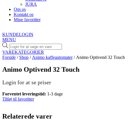
JURA
Om os
Kontakt os
Mine favoritter
KUNDELOGIN
MENU
Products
search
VAREKATEGORIER
Forside
/
Shop
/
Animo kaffeautomater
/ Animo Optivend 32 Touch
Animo Optivend 32 Touch
Login for at se priser
Forventet leveringstid:
1-3 dage
Tilføj til favoritter
Relaterede varer