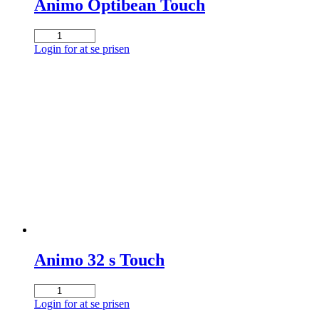
Animo Optibean Touch
Animo
Optibean
Login for at se prisen
Touch
antal
Animo 32 s Touch
Animo
32
Login for at se prisen
s