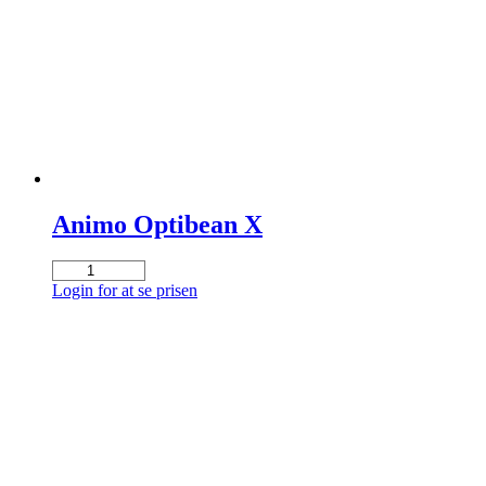
Animo Optibean X
Animo
Optibean
Login for at se prisen
X
antal