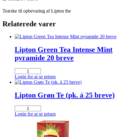
Teæske til opbevaring af Lipton the
Relaterede varer
Lipton Green Tea Intense Mint
pyramide 20 breve
Lipton
Green
Login for at se prisen
Tea
Intense
Mint
Lipton Grøn Te (pk. á 25 breve)
pyramide
20
Lipton
breve
Grøn
Login for at se prisen
antal
Te
(pk.
á
25