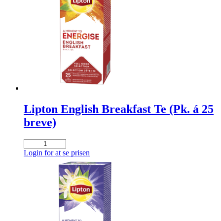
breve)
antal
Lipton English Breakfast Te (Pk. á 25
breve)
Lipton
English
Login for at se prisen
Breakfast
Te
(Pk.
á
25
breve)
antal