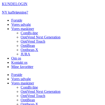
Videre
KUNDELOGIN
til
indhold
NY kaffeløsning?
Forside
Vores udvalg
Vores maskiner
ComBi-line
OptiVend Next Generation
OptiVend Touch
OptiBean
Optibean-X
JURA
Om os
Kontakt os
Mine favoritter
Forside
Vores udvalg
Vores maskiner
ComBi-line
OptiVend Next Generation
OptiVend Touch
OptiBean
Optibean-X