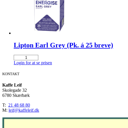
Lipton Earl Grey (Pk. á 25 breve)
Lipton
Earl
Login for at se prisen
Grey
(Pk.
KONTAKT
á
25
Kaffe Leif
breve)
Skolegade 32
antal
6780 Skærbæk
T:
21 48 68 80
M:
leif@kaffeleif.dk