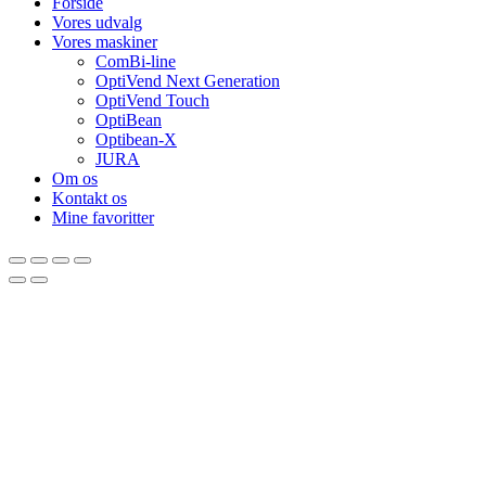
Forside
Vores udvalg
Vores maskiner
ComBi-line
OptiVend Next Generation
OptiVend Touch
OptiBean
Optibean-X
JURA
Om os
Kontakt os
Mine favoritter