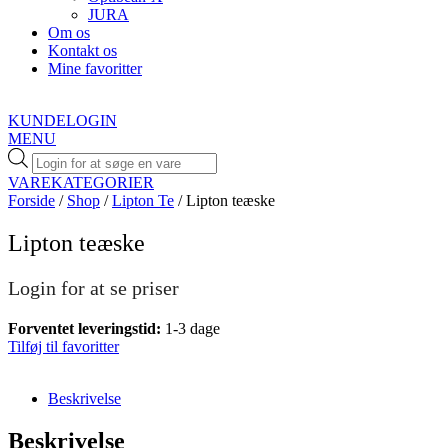
JURA
Om os
Kontakt os
Mine favoritter
KUNDELOGIN
MENU
Products
search
VAREKATEGORIER
Forside
/
Shop
/
Lipton Te
/ Lipton teæske
Lipton teæske
Login for at se priser
Forventet leveringstid:
1-3 dage
Tilføj til favoritter
Beskrivelse
Beskrivelse