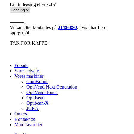
Er i til leasing eller køb?
Send
Vi kan altid kontaktes på
21486880
, hvis i har flere
spørgsmål.
TAK FOR KAFFE!
Forside
Vores udvalg
Vores maskiner
ComBi-line
OptiVend Next Generation
OptiVend Touch
OptiBean
Optibean-X
JURA
Om os
Kontakt os
Mine favoritter