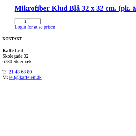
Mikrofiber Klud Blå 32 x 32 cm. (pk. á 
Mikrofiber
Klud
Login for at se prisen
Blå
32
KONTAKT
x
32
Kaffe Leif
cm.
Skolegade 32
(pk.
6780 Skærbæk
á
10
T:
21 48 68 80
stk.)
M:
leif@kaffeleif.dk
antal