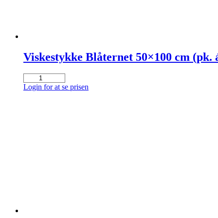
12
rl.)
antal
Viskestykke Blåternet 50×100 cm (pk. á
Viskestykke
Blåternet
Login for at se prisen
50x100
cm
(pk.
á
10
stk.)
antal