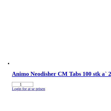
Animo Neodisher CM Tabs 100 stk a` 
Animo
Neodisher
Login for at se prisen
CM
Tabs
100
stk
a`