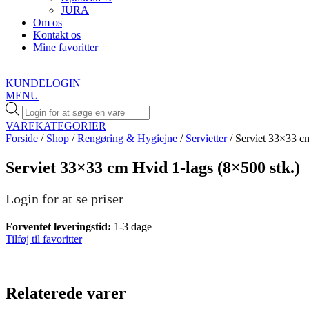
JURA
Om os
Kontakt os
Mine favoritter
KUNDELOGIN
MENU
Products
search
VAREKATEGORIER
Forside
/
Shop
/
Rengøring & Hygiejne
/
Servietter
/ Serviet 33×33 cm
Serviet 33×33 cm Hvid 1-lags (8×500 stk.)
Login for at se priser
Forventet leveringstid:
1-3 dage
Tilføj til favoritter
Relaterede varer