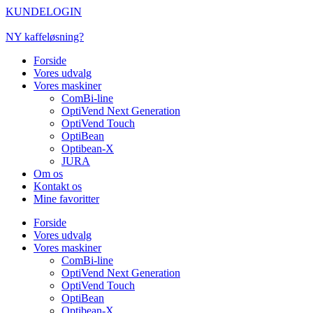
Videre
KUNDELOGIN
til
indhold
NY kaffeløsning?
Forside
Vores udvalg
Vores maskiner
ComBi-line
OptiVend Next Generation
OptiVend Touch
OptiBean
Optibean-X
JURA
Om os
Kontakt os
Mine favoritter
Forside
Vores udvalg
Vores maskiner
ComBi-line
OptiVend Next Generation
OptiVend Touch
OptiBean
Optibean-X