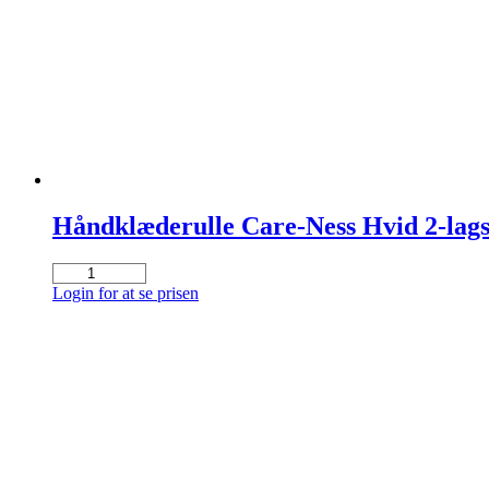
2g
antal
Håndklæderulle Care-Ness Hvid 2-lags u
Håndklæderulle
Care-
Login for at se prisen
Ness
Hvid
2-
lags
u/Hylster
Mini
72
mtr.
(ks
á