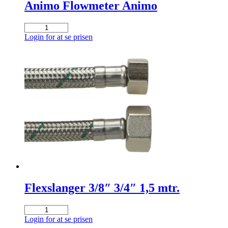
Animo Flowmeter Animo
Animo
Flowmeter
Login for at se prisen
Animo
antal
Flexslanger 3/8″ 3/4″ 1,5 mtr.
Flexslanger
3/8"
Login for at se prisen
3/4"