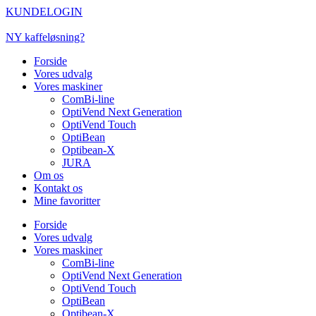
Videre
KUNDELOGIN
til
indhold
NY kaffeløsning?
Forside
Vores udvalg
Vores maskiner
ComBi-line
OptiVend Next Generation
OptiVend Touch
OptiBean
Optibean-X
JURA
Om os
Kontakt os
Mine favoritter
Forside
Vores udvalg
Vores maskiner
ComBi-line
OptiVend Next Generation
OptiVend Touch
OptiBean
Optibean-X