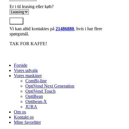
Er i til leasing eller køb?
Send
Vi kan altid kontaktes på
21486880
, hvis i har flere
spørgsmål.
TAK FOR KAFFE!
Forside
Vores udvalg
Vores maskiner
ComBi-line
OptiVend Next Generation
OptiVend Touch
OptiBean
Optibean-X
JURA
Om os
Kontakt os
Mine favoritter