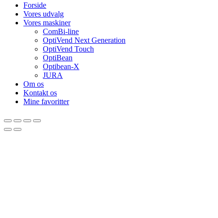
Forside
Vores udvalg
Vores maskiner
ComBi-line
OptiVend Next Generation
OptiVend Touch
OptiBean
Optibean-X
JURA
Om os
Kontakt os
Mine favoritter