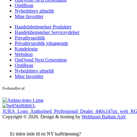
OptiBean
Nyhedsbrev afmeldt
Mine favoritter
Handelsbetingelser Produkter
Handelsbeingelser Serviceydelser
Privatlivspolitik
Privatlivspolitik jobsøgende
Kundelogin
Webshop
OptiVend Next Generation
OptiBean
Nyhedsbrev afmeldt
Mine favoritter
Forhandler af
Copyright © 2026. Design & hosting by
Webhuset Ballum ApS
Er tiden inde til en NY kaffeløsning?