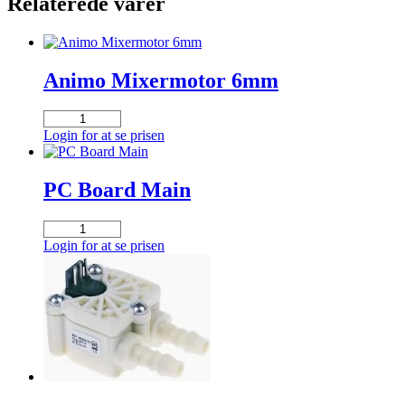
Relaterede varer
Animo Mixermotor 6mm
Animo
Mixermotor
Login for at se prisen
6mm
antal
PC Board Main
PC
Board
Login for at se prisen
Main
antal