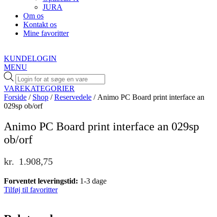
JURA
Om os
Kontakt os
Mine favoritter
KUNDELOGIN
MENU
Products
search
VAREKATEGORIER
Forside
/
Shop
/
Reservedele
/ Animo PC Board print interface an
029sp ob/orf
Animo PC Board print interface an 029sp
ob/orf
kr.
1.908,75
Forventet leveringstid:
1-3 dage
Tilføj til favoritter