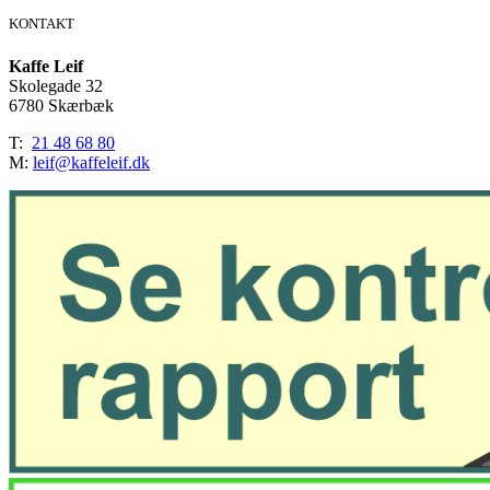
1,5
KONTAKT
mtr.
antal
Kaffe Leif
Skolegade 32
6780 Skærbæk
T:
21 48 68 80
M:
leif@kaffeleif.dk