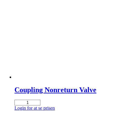
Coupling Nonreturn Valve
Coupling
Nonreturn
Login for at se prisen
Valve
antal