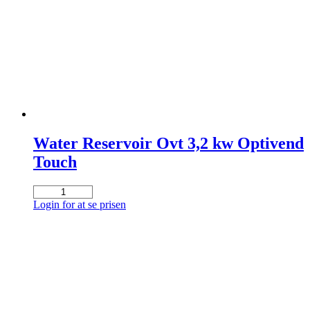
Water Reservoir Ovt 3,2 kw Optivend
Touch
Water
Reservoir
Login for at se prisen
Ovt
3,2
kw
Optivend
Touch
antal