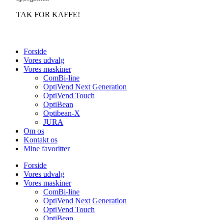
TAK FOR KAFFE!
Forside
Vores udvalg
Vores maskiner
ComBi-line
OptiVend Next Generation
OptiVend Touch
OptiBean
Optibean-X
JURA
Om os
Kontakt os
Mine favoritter
Forside
Vores udvalg
Vores maskiner
ComBi-line
OptiVend Next Generation
OptiVend Touch
OptiBean