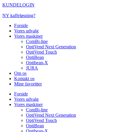
Videre
KUNDELOGIN
til
indhold
NY kaffeløsning?
Forside
Vores udvalg
Vores maskiner
ComBi-line
OptiVend Next Generation
OptiVend Touch
OptiBean
Optibean-X
JURA
Om os
Kontakt os
Mine favoritter
Forside
Vores udvalg
Vores maskiner
ComBi-line
OptiVend Next Generation
OptiVend Touch
OptiBean
Optibean-X