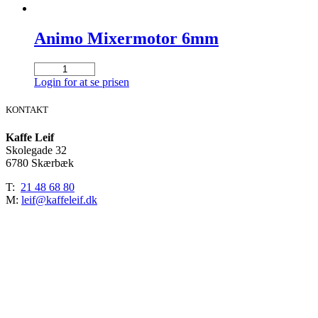
Animo Mixermotor 6mm
Animo
Mixermotor
Login for at se prisen
6mm
antal
KONTAKT
Kaffe Leif
Skolegade 32
6780 Skærbæk
T:
21 48 68 80
M:
leif@kaffeleif.dk