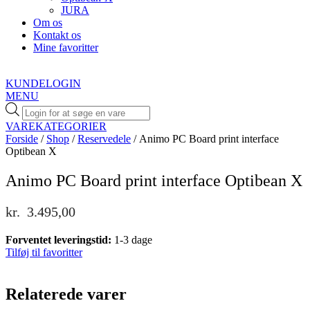
JURA
Om os
Kontakt os
Mine favoritter
KUNDELOGIN
MENU
Products
search
VAREKATEGORIER
Forside
/
Shop
/
Reservedele
/ Animo PC Board print interface
Optibean X
Animo PC Board print interface Optibean X
kr.
3.495,00
Forventet leveringstid:
1-3 dage
Tilføj til favoritter
Relaterede varer