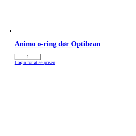
Animo o-ring dør Optibean
Animo
o-
Login for at se prisen
ring
dør
Optibean
antal