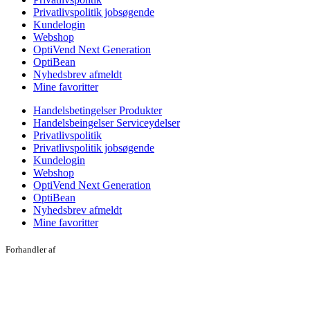
Privatlivspolitik jobsøgende
Kundelogin
Webshop
OptiVend Next Generation
OptiBean
Nyhedsbrev afmeldt
Mine favoritter
Handelsbetingelser Produkter
Handelsbeingelser Serviceydelser
Privatlivspolitik
Privatlivspolitik jobsøgende
Kundelogin
Webshop
OptiVend Next Generation
OptiBean
Nyhedsbrev afmeldt
Mine favoritter
Forhandler af