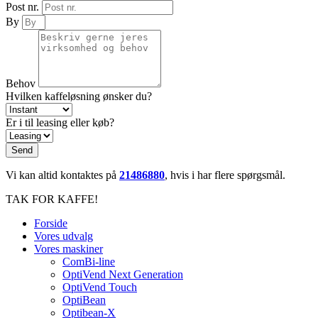
Post nr.
By
Behov
Hvilken kaffeløsning ønsker du?
Er i til leasing eller køb?
Send
Vi kan altid kontaktes på
21486880
, hvis i har flere spørgsmål.
TAK FOR KAFFE!
Forside
Vores udvalg
Vores maskiner
ComBi-line
OptiVend Next Generation
OptiVend Touch
OptiBean
Optibean-X