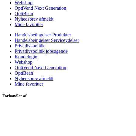
Webshop
OptiVend Next Generation
OptiBean
Nyhedsbrev afmeldt
Mine favoritter
Handelsbetingelser Produkter
Handelsbeingelser Serviceydelser
Privatlivspolitik
Privatlivspolitik jobsøgende
Kundelogin
Webshop
OptiVend Next Generation
OptiBean
Nyhedsbrev afmeldt
Mine favoritter
Forhandler af