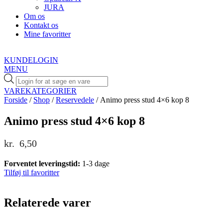
JURA
Om os
Kontakt os
Mine favoritter
KUNDELOGIN
MENU
Products
search
VAREKATEGORIER
Forside
/
Shop
/
Reservedele
/ Animo press stud 4×6 kop 8
Animo press stud 4×6 kop 8
kr.
6,50
Forventet leveringstid:
1-3 dage
Tilføj til favoritter
Relaterede varer