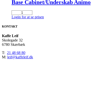
Base Cabinet/Underskab Animo
Base
Cabinet/Underskab
Login for at se prisen
Animo
antal
KONTAKT
Kaffe Leif
Skolegade 32
6780 Skærbæk
T:
21 48 68 80
M:
leif@kaffeleif.dk