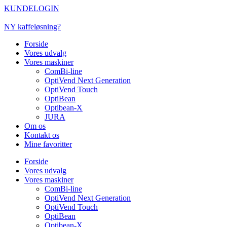
Videre
KUNDELOGIN
til
indhold
NY kaffeløsning?
Forside
Vores udvalg
Vores maskiner
ComBi-line
OptiVend Next Generation
OptiVend Touch
OptiBean
Optibean-X
JURA
Om os
Kontakt os
Mine favoritter
Forside
Vores udvalg
Vores maskiner
ComBi-line
OptiVend Next Generation
OptiVend Touch
OptiBean
Optibean-X