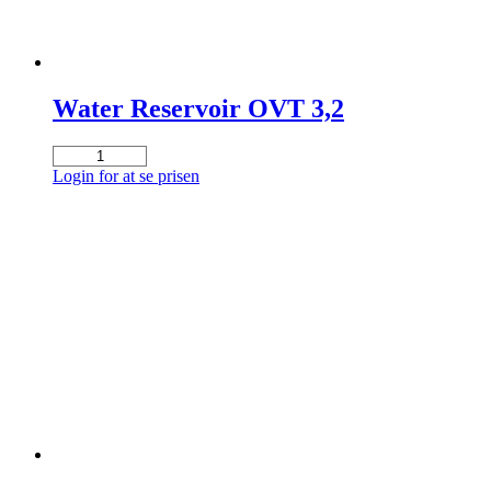
Water Reservoir OVT 3,2
Water
Reservoir
Login for at se prisen
OVT
3,2
antal