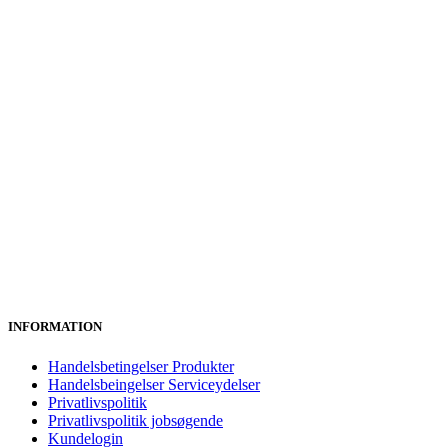
INFORMATION
Handelsbetingelser Produkter
Handelsbeingelser Serviceydelser
Privatlivspolitik
Privatlivspolitik jobsøgende
Kundelogin