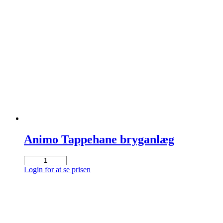
Animo Tappehane bryganlæg
Animo
Tappehane
Login for at se prisen
bryganlæg
antal