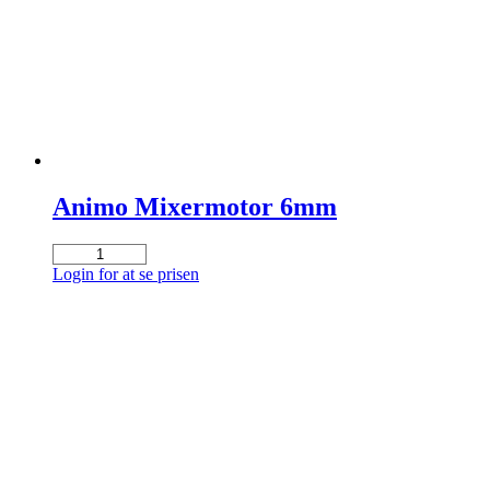
Animo Mixermotor 6mm
Animo
Mixermotor
Login for at se prisen
6mm
antal