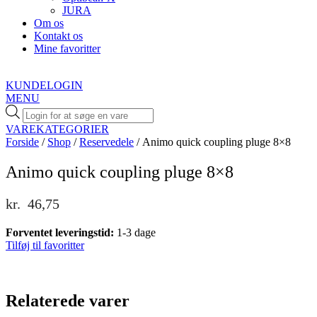
JURA
Om os
Kontakt os
Mine favoritter
KUNDELOGIN
MENU
Products
search
VAREKATEGORIER
Forside
/
Shop
/
Reservedele
/ Animo quick coupling pluge 8×8
Animo quick coupling pluge 8×8
kr.
46,75
Forventet leveringstid:
1-3 dage
Tilføj til favoritter
Relaterede varer