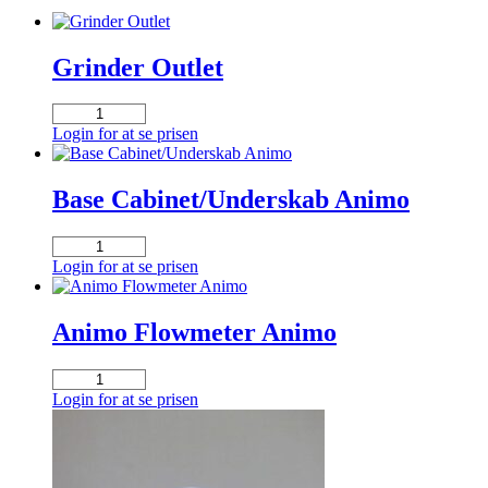
Grinder Outlet
Grinder
Outlet
Login for at se prisen
antal
Base Cabinet/Underskab Animo
Base
Cabinet/Underskab
Login for at se prisen
Animo
antal
Animo Flowmeter Animo
Animo
Flowmeter
Login for at se prisen
Animo
antal