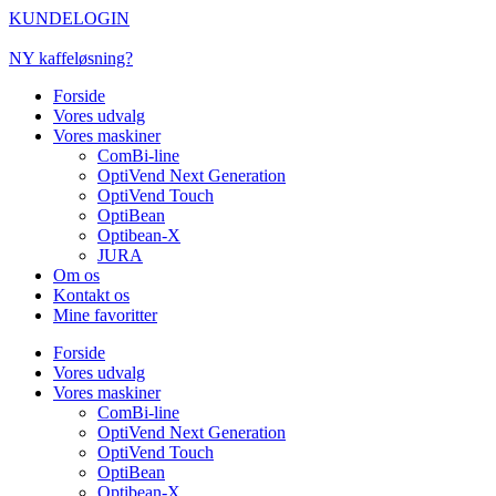
Videre
KUNDELOGIN
til
indhold
NY kaffeløsning?
Forside
Vores udvalg
Vores maskiner
ComBi-line
OptiVend Next Generation
OptiVend Touch
OptiBean
Optibean-X
JURA
Om os
Kontakt os
Mine favoritter
Forside
Vores udvalg
Vores maskiner
ComBi-line
OptiVend Next Generation
OptiVend Touch
OptiBean
Optibean-X