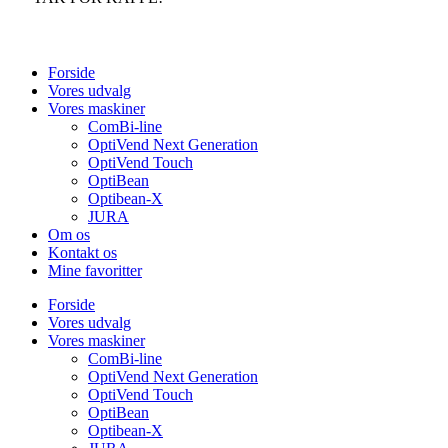
Forside
Vores udvalg
Vores maskiner
ComBi-line
OptiVend Next Generation
OptiVend Touch
OptiBean
Optibean-X
JURA
Om os
Kontakt os
Mine favoritter
Forside
Vores udvalg
Vores maskiner
ComBi-line
OptiVend Next Generation
OptiVend Touch
OptiBean
Optibean-X