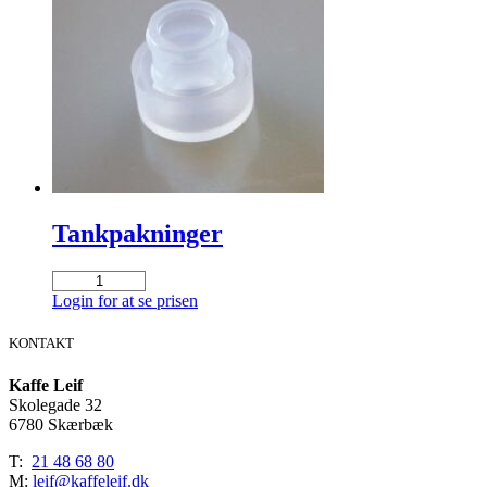
Tankpakninger
Tankpakninger
antal
Login for at se prisen
KONTAKT
Kaffe Leif
Skolegade 32
6780 Skærbæk
T:
21 48 68 80
M:
leif@kaffeleif.dk