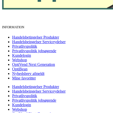
INFORMATION
Handelsbetingelser Produkter
Handelsbeingelser Serviceydelser
Privatlivspolitik
Privatlivspolitik jobsøgende
Kundelogin
Webshop
OptiVend Next Generation
OptiBean
Nyhedsbrev afmeldt
Mine favoritter
Handelsbetingelser Produkter
Handelsbeingelser Serviceydelser
Privatlivspolitik
Privatlivspolitik jobsøgende
Kundelogin
Webshop