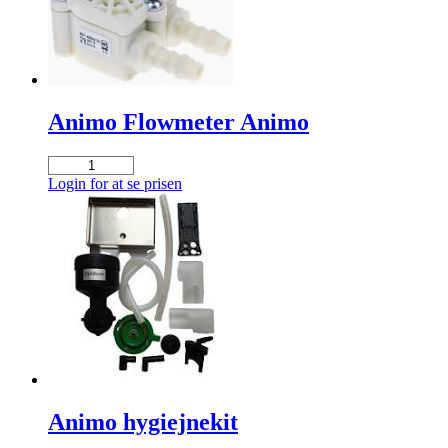
Animo Flowmeter Animo
Animo
Flowmeter
Login for at se prisen
Animo
antal
Animo hygiejnekit