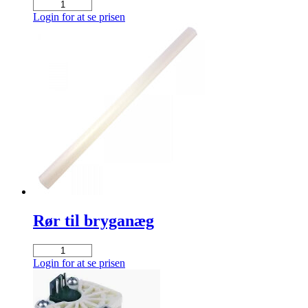
Coupling
Nonreturn
Login for at se prisen
Valve
antal
Rør til bryganæg
Rør
til
Login for at se prisen
bryganæg
antal