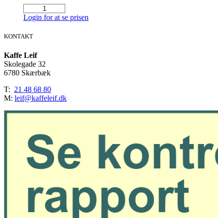
Animo
hygiejnekit
Login for at se prisen
antal
KONTAKT
Kaffe Leif
Skolegade 32
6780 Skærbæk
T:
21 48 68 80
M:
leif@kaffeleif.dk