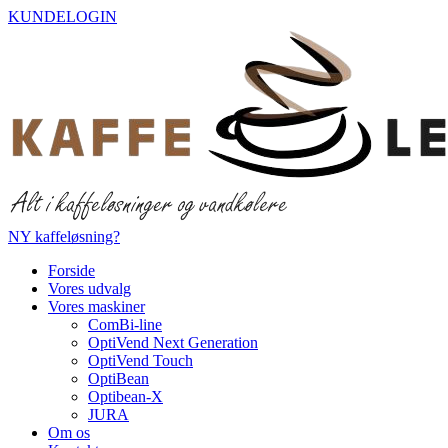
Videre
KUNDELOGIN
til
indhold
NY kaffeløsning?
Forside
Vores udvalg
Vores maskiner
ComBi-line
OptiVend Next Generation
OptiVend Touch
OptiBean
Optibean-X
JURA
Om os