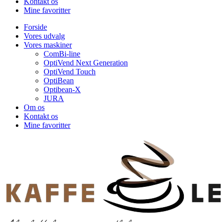
Kontakt os
Mine favoritter
Forside
Vores udvalg
Vores maskiner
ComBi-line
OptiVend Next Generation
OptiVend Touch
OptiBean
Optibean-X
JURA
Om os
Kontakt os
Mine favoritter