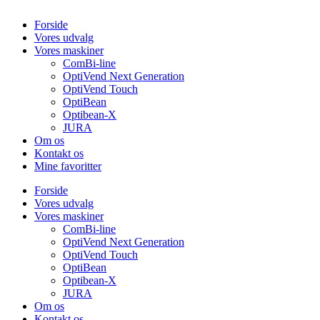
Forside
Vores udvalg
Vores maskiner
ComBi-line
OptiVend Next Generation
OptiVend Touch
OptiBean
Optibean-X
JURA
Om os
Kontakt os
Mine favoritter
Forside
Vores udvalg
Vores maskiner
ComBi-line
OptiVend Next Generation
OptiVend Touch
OptiBean
Optibean-X
JURA
Om os
Kontakt os