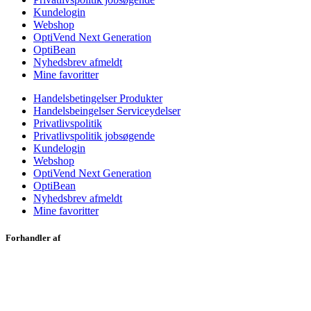
Kundelogin
Webshop
OptiVend Next Generation
OptiBean
Nyhedsbrev afmeldt
Mine favoritter
Handelsbetingelser Produkter
Handelsbeingelser Serviceydelser
Privatlivspolitik
Privatlivspolitik jobsøgende
Kundelogin
Webshop
OptiVend Next Generation
OptiBean
Nyhedsbrev afmeldt
Mine favoritter
Forhandler af