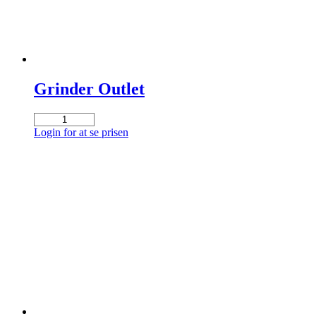
Grinder Outlet
Grinder
Outlet
Login for at se prisen
antal