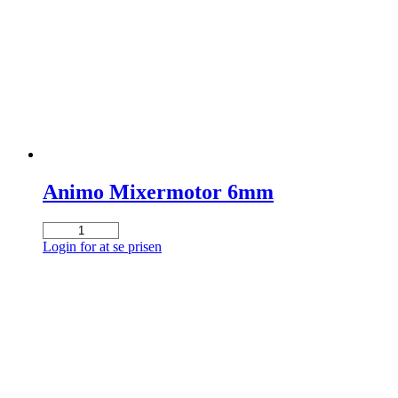
Touch
antal
Animo Mixermotor 6mm
Animo
Mixermotor
Login for at se prisen
6mm
antal