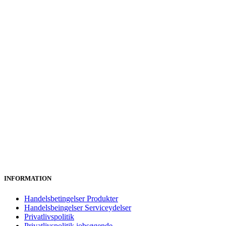
INFORMATION
Handelsbetingelser Produkter
Handelsbeingelser Serviceydelser
Privatlivspolitik
Privatlivspolitik jobsøgende