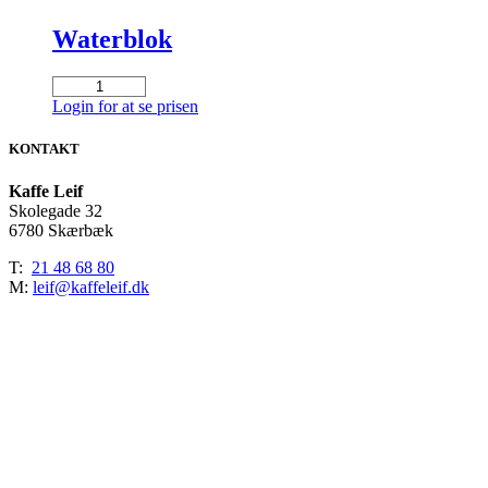
Waterblok
Waterblok
antal
Login for at se prisen
KONTAKT
Kaffe Leif
Skolegade 32
6780 Skærbæk
T:
21 48 68 80
M:
leif@kaffeleif.dk