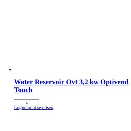
Water Reservoir Ovt 3,2 kw Optivend
Touch
Water
Reservoir
Login for at se prisen
Ovt
3,2
kw
Optivend