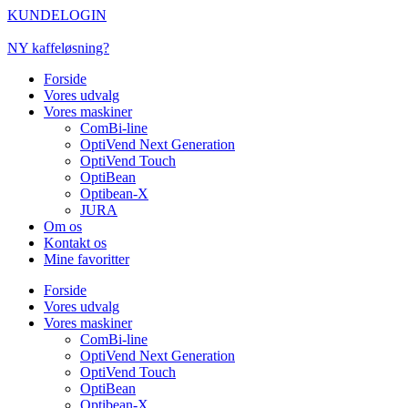
Videre
KUNDELOGIN
til
indhold
NY kaffeløsning?
Forside
Vores udvalg
Vores maskiner
ComBi-line
OptiVend Next Generation
OptiVend Touch
OptiBean
Optibean-X
JURA
Om os
Kontakt os
Mine favoritter
Forside
Vores udvalg
Vores maskiner
ComBi-line
OptiVend Next Generation
OptiVend Touch
OptiBean
Optibean-X