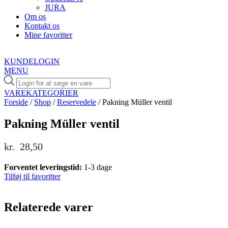
JURA
Om os
Kontakt os
Mine favoritter
KUNDELOGIN
MENU
Products
search
VAREKATEGORIER
Forside
/
Shop
/
Reservedele
/ Pakning Müller ventil
Pakning Müller ventil
kr.
28,50
Forventet leveringstid:
1-3 dage
Tilføj til favoritter
Relaterede varer