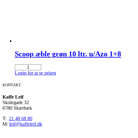
Scoop æble grøn 10 ltr. u/Azo 1+8
Scoop
æble
Login for at se prisen
grøn
10
KONTAKT
ltr.
u/Azo
Kaffe Leif
1+8
Skolegade 32
antal
6780 Skærbæk
T:
21 48 68 80
M:
leif@kaffeleif.dk