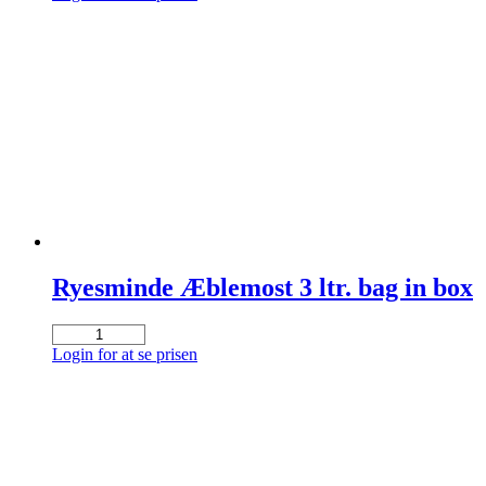
saft
3
ltr.
bag
in
box
antal
Ryesminde Æblemost 3 ltr. bag in box
Ryesminde
Æblemost
Login for at se prisen
3
ltr.
bag
in
box
antal