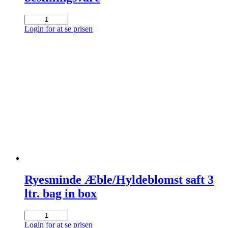
Cold
Brew
Login for at se prisen
Antioquia
Fairtrade
1
ltr
bestillingsvare
antal
Ryesminde Æble/Hyldeblomst saft 3
ltr. bag in box
Ryesminde
Æble/Hyldeblomst
Login for at se prisen