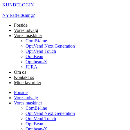
Videre
KUNDELOGIN
til
indhold
NY kaffeløsning?
Forside
Vores udvalg
Vores maskiner
ComBi-line
OptiVend Next Generation
OptiVend Touch
OptiBean
Optibean-X
JURA
Om os
Kontakt os
Mine favoritter
Forside
Vores udvalg
Vores maskiner
ComBi-line
OptiVend Next Generation
OptiVend Touch
OptiBean
Optibean-X