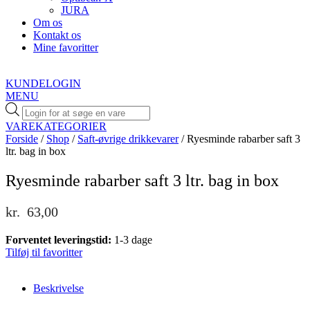
JURA
Om os
Kontakt os
Mine favoritter
KUNDELOGIN
MENU
Products
search
VAREKATEGORIER
Forside
/
Shop
/
Saft-øvrige drikkevarer
/ Ryesminde rabarber saft 3
ltr. bag in box
Ryesminde rabarber saft 3 ltr. bag in box
kr.
63,00
Forventet leveringstid:
1-3 dage
Tilføj til favoritter
Beskrivelse