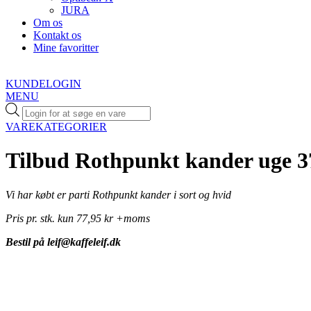
JURA
Om os
Kontakt os
Mine favoritter
KUNDELOGIN
MENU
Products
search
VAREKATEGORIER
Tilbud Rothpunkt kander uge 
Vi har købt er parti Rothpunkt kander i sort og hvid
Pris pr. stk. kun 77,95 kr +moms
Bestil på leif@kaffeleif.dk