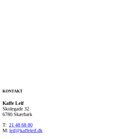
KONTAKT
Kaffe Leif
Skolegade 32
6780 Skærbæk
T:
21 48 68 80
M:
leif@kaffeleif.dk