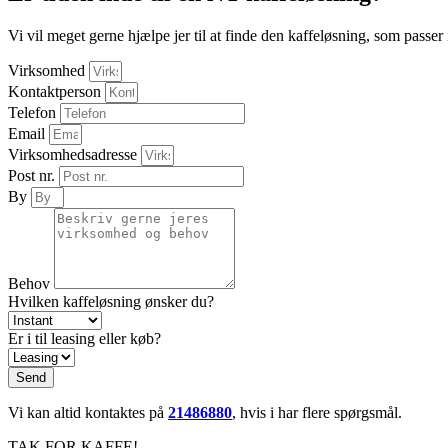
Vi vil meget gerne hjælpe jer til at finde den kaffeløsning, som passer
Virksomhed
Kontaktperson
Telefon
Email
Virksomhedsadresse
Post nr.
By
Behov
Hvilken kaffeløsning ønsker du?
Er i til leasing eller køb?
Send
Vi kan altid kontaktes på
21486880
, hvis i har flere spørgsmål.
TAK FOR KAFFE!