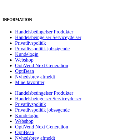
INFORMATION
Handelsbetingelser Produkter
Handelsbeingelser Serviceydelser
Privatlivspolitik
Privatlivspolitik jobsøgende
Kundelogin
Webshop
OptiVend Next Generation
OptiBean
Nyhedsbrev afmeldt
Mine favoritter
Handelsbetingelser Produkter
Handelsbeingelser Serviceydelser
Privatlivspolitik
Privatlivspolitik jobsøgende
Kundelogin
Webshop
OptiVend Next Generation
OptiBean
Nyhedsbrev afmeldt