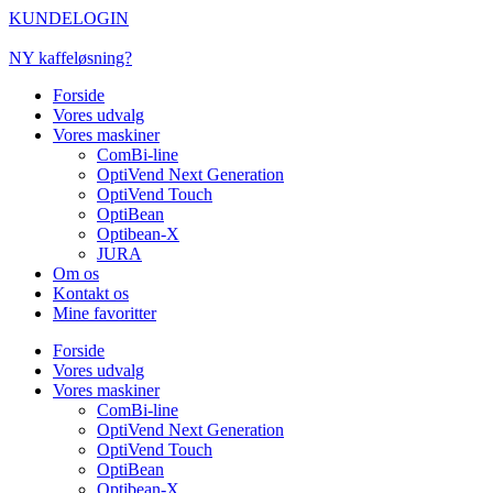
Videre
KUNDELOGIN
til
indhold
NY kaffeløsning?
Forside
Vores udvalg
Vores maskiner
ComBi-line
OptiVend Next Generation
OptiVend Touch
OptiBean
Optibean-X
JURA
Om os
Kontakt os
Mine favoritter
Forside
Vores udvalg
Vores maskiner
ComBi-line
OptiVend Next Generation
OptiVend Touch
OptiBean
Optibean-X