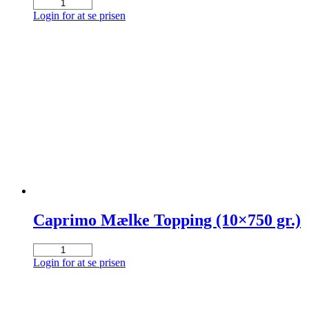
Caprimo
Fløde
Login for at se prisen
Whitener
(Løs
Pose
á
750
gr.)
antal
Caprimo Mælke Topping (10×750 gr.)
Caprimo
Mælke
Login for at se prisen
Topping
(10x750
gr.)