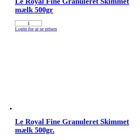
Le Royal Fine Granuleret Skimmet
mælk 500gr
Le
Royal
Login for at se prisen
Fine
Granuleret
Skimmet
mælk
500gr
antal
Le Royal Fine Granuleret Skimmet
mælk 500gr.