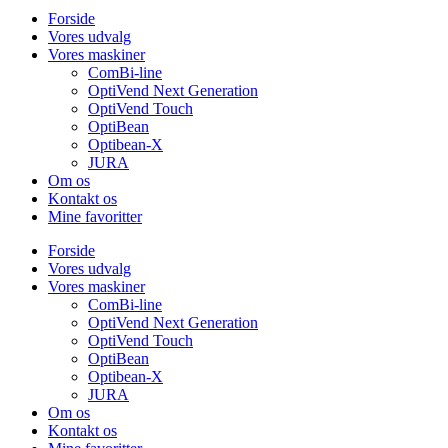
Forside
Vores udvalg
Vores maskiner
ComBi-line
OptiVend Next Generation
OptiVend Touch
OptiBean
Optibean-X
JURA
Om os
Kontakt os
Mine favoritter
Forside
Vores udvalg
Vores maskiner
ComBi-line
OptiVend Next Generation
OptiVend Touch
OptiBean
Optibean-X
JURA
Om os
Kontakt os