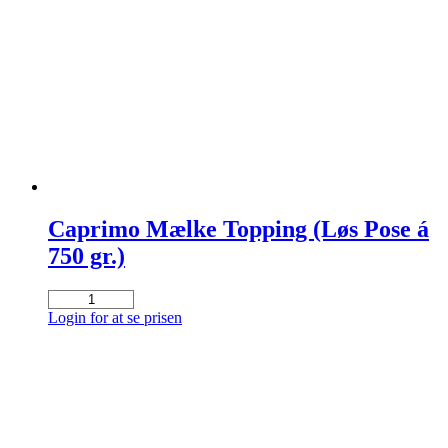
antal
Caprimo Mælke Topping (Løs Pose á
750 gr.)
Caprimo
Mælke
Login for at se prisen
Topping
(Løs
Pose
á
750
gr.)
antal