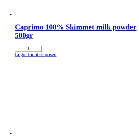
Caprimo 100% Skimmet milk powder
500gr
Caprimo
100%
Login for at se prisen
Skimmet
milk
powder
500gr
antal