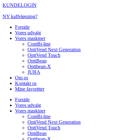
Videre
KUNDELOGIN
til
indhold
NY kaffeløsning?
Forside
Vores udvalg
Vores maskiner
ComBi-line
OptiVend Next Generation
OptiVend Touch
OptiBean
Optibean-X
JURA
Om os
Kontakt os
Mine favoritter
Forside
Vores udvalg
Vores maskiner
ComBi-line
OptiVend Next Generation
OptiVend Touch
OptiBean
Optibean-X