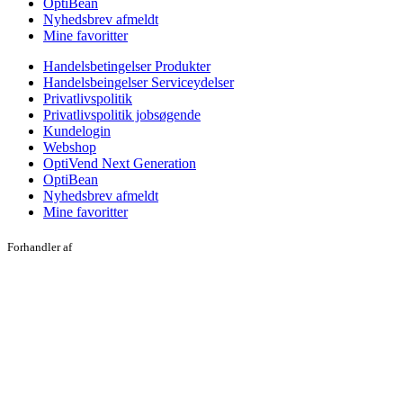
OptiBean
Nyhedsbrev afmeldt
Mine favoritter
Handelsbetingelser Produkter
Handelsbeingelser Serviceydelser
Privatlivspolitik
Privatlivspolitik jobsøgende
Kundelogin
Webshop
OptiVend Next Generation
OptiBean
Nyhedsbrev afmeldt
Mine favoritter
Forhandler af