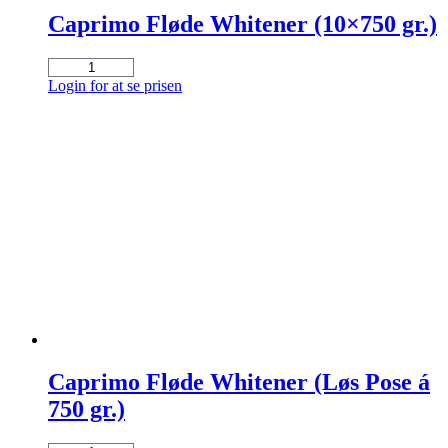
Caprimo Fløde Whitener (10×750 gr.)
Caprimo
Fløde
Login for at se prisen
Whitener
(10x750
gr.)
antal
Caprimo Fløde Whitener (Løs Pose á
750 gr.)