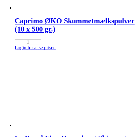
Caprimo ØKO Skummetmælkspulver
(10 x 500 gr.)
Caprimo
ØKO
Login for at se prisen
Skummetmælkspulver
(10
x
500
gr.)
antal