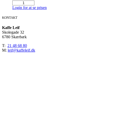
Le
Royal
Login for at se prisen
Fine
Granuleret
KONTAKT
Skimmet
mælk
Kaffe Leif
500gr.
Skolegade 32
antal
6780 Skærbæk
T:
21 48 68 80
M:
leif@kaffeleif.dk