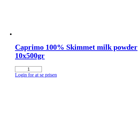
Caprimo 100% Skimmet milk powder
10x500gr
Caprimo
100%
Login for at se prisen
Skimmet
milk
powder
10x500gr
antal