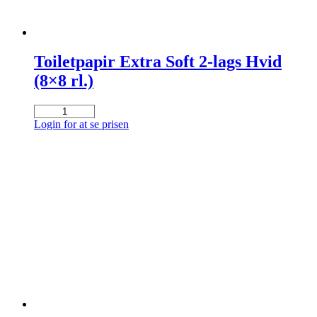
Toiletpapir Extra Soft 2-lags Hvid
(8×8 rl.)
Toiletpapir
Extra
Login for at se prisen
Soft
2-
lags
Hvid
(8x8
rl.)
antal