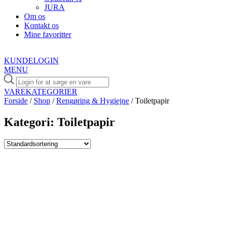
JURA
Om os
Kontakt os
Mine favoritter
KUNDELOGIN
MENU
Products
search
VAREKATEGORIER
Forside
/
Shop
/
Rengøring & Hygiejne
/ Toiletpapir
Kategori: Toiletpapir