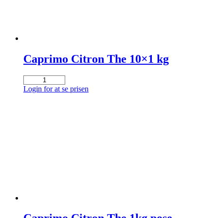
Caprimo Citron The 10×1 kg
Caprimo
Citron
Login for at se prisen
The
10x1
kg
antal