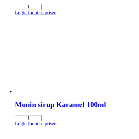
Iskaffe
Creamy
Login for at se prisen
Caramel
Fairtrade
12x230LM
antal
Monin sirup Karamel 100ml
Monin
sirup
Login for at se prisen
Karamel
100ml