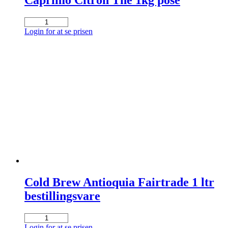
Caprimo Citron The 1kg pose
Caprimo
Citron
Login for at se prisen
The
1kg
pose
antal
Cold Brew Antioquia Fairtrade 1 ltr
bestillingsvare
Cold
Brew
Login for at se prisen