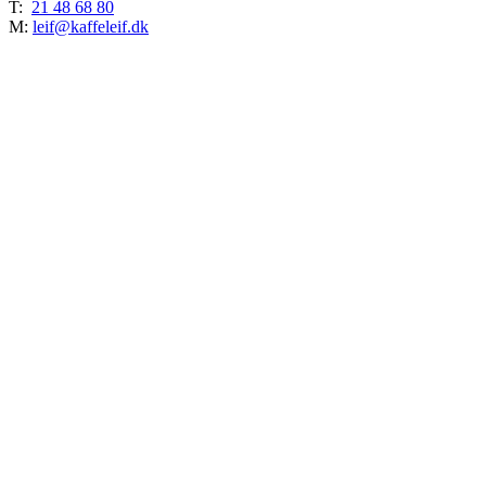
T:
21 48 68 80
M:
leif@kaffeleif.dk