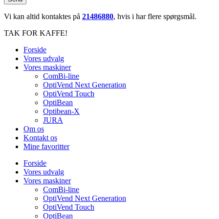
Vi kan altid kontaktes på
21486880
, hvis i har flere spørgsmål.
TAK FOR KAFFE!
Forside
Vores udvalg
Vores maskiner
ComBi-line
OptiVend Next Generation
OptiVend Touch
OptiBean
Optibean-X
JURA
Om os
Kontakt os
Mine favoritter
Forside
Vores udvalg
Vores maskiner
ComBi-line
OptiVend Next Generation
OptiVend Touch
OptiBean