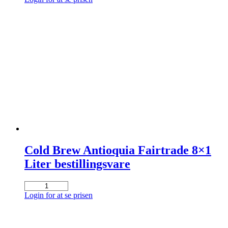
Antioquia
Fairtrade
1
ltr
bestillingsvare
antal
Cold Brew Antioquia Fairtrade 8×1
Liter bestillingsvare
Cold
Brew
Login for at se prisen
Antioquia
Fairtrade
8x1