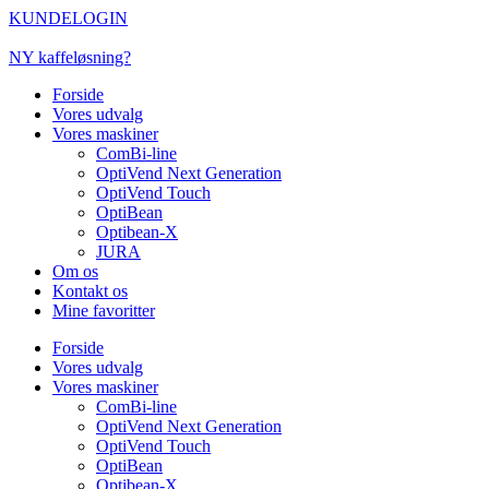
Videre
KUNDELOGIN
til
indhold
NY kaffeløsning?
Forside
Vores udvalg
Vores maskiner
ComBi-line
OptiVend Next Generation
OptiVend Touch
OptiBean
Optibean-X
JURA
Om os
Kontakt os
Mine favoritter
Forside
Vores udvalg
Vores maskiner
ComBi-line
OptiVend Next Generation
OptiVend Touch
OptiBean
Optibean-X