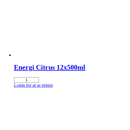
Liter
bestillingsvare
antal
Energi Citrus 12x500ml
Energi
Citrus
Login for at se prisen
12x500ml
antal