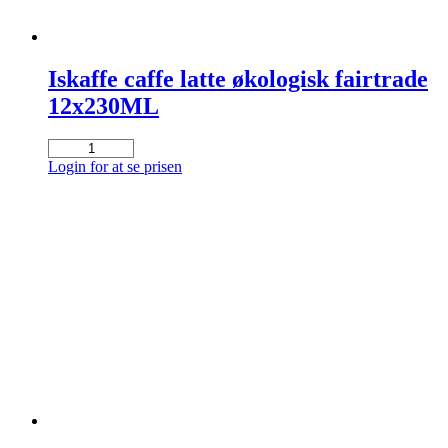
Iskaffe caffe latte økologisk fairtrade
12x230ML
Iskaffe
caffe
Login for at se prisen
latte
økologisk
fairtrade
12x230ML
antal