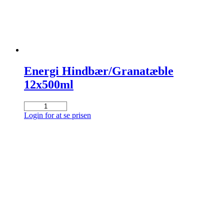
Energi Hindbær/Granatæble
12x500ml
Energi
Hindbær/Granatæble
Login for at se prisen
12x500ml
antal