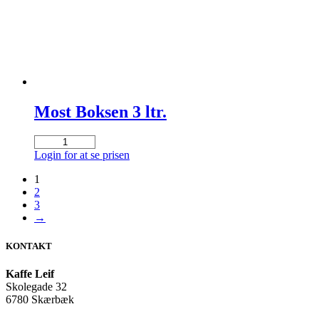
Most Boksen 3 ltr.
Most
Boksen
Login for at se prisen
3
ltr.
1
antal
2
3
→
KONTAKT
Kaffe Leif
Skolegade 32
6780 Skærbæk