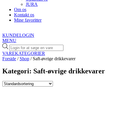
JURA
Om os
Kontakt os
Mine favoritter
KUNDELOGIN
MENU
Products
search
VAREKATEGORIER
Forside
/
Shop
/ Saft-øvrige drikkevarer
Kategori: Saft-øvrige drikkevarer