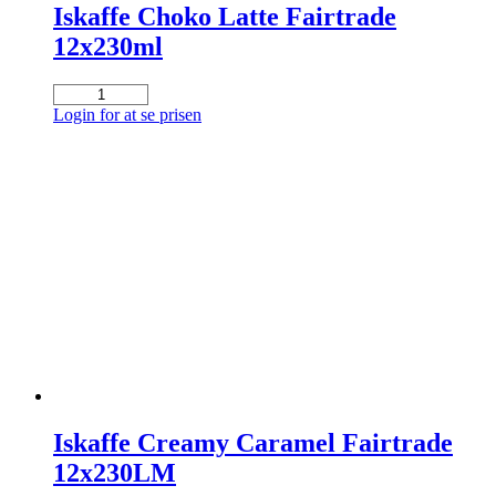
Iskaffe Choko Latte Fairtrade
12x230ml
Iskaffe
Choko
Login for at se prisen
Latte
Fairtrade
12x230ml
antal
Iskaffe Creamy Caramel Fairtrade
12x230LM