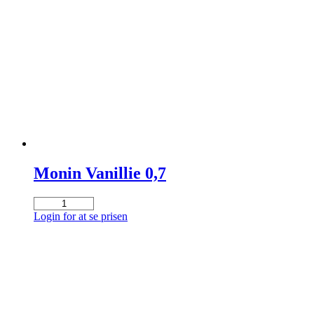
antal
Monin Vanillie 0,7
Monin
Vanillie
Login for at se prisen
0,7
antal