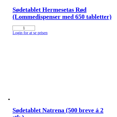
Sødetablet Hermesetas Rød
(Lommedispenser med 650 tabletter)
Sødetablet
Hermesetas
Login for at se prisen
Rød
(Lommedispenser
med
650
tabletter)
antal
Sødetablet Natrena (500 breve á 2