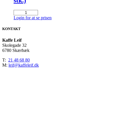
stk.)
Sødetablet
Natrena
Login for at se prisen
(500
breve
KONTAKT
á
2
Kaffe Leif
stk.)
Skolegade 32
antal
6780 Skærbæk
T:
21 48 68 80
M:
leif@kaffeleif.dk