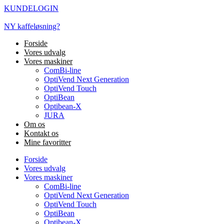
Videre
KUNDELOGIN
til
indhold
NY kaffeløsning?
Forside
Vores udvalg
Vores maskiner
ComBi-line
OptiVend Next Generation
OptiVend Touch
OptiBean
Optibean-X
JURA
Om os
Kontakt os
Mine favoritter
Forside
Vores udvalg
Vores maskiner
ComBi-line
OptiVend Next Generation
OptiVend Touch
OptiBean
Optibean-X