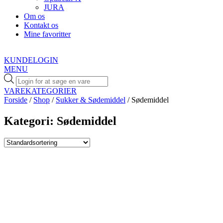
JURA
Om os
Kontakt os
Mine favoritter
KUNDELOGIN
MENU
Products
search
VAREKATEGORIER
Forside
/
Shop
/
Sukker & Sødemiddel
/ Sødemiddel
Kategori: Sødemiddel