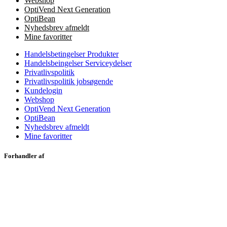
Webshop
OptiVend Next Generation
OptiBean
Nyhedsbrev afmeldt
Mine favoritter
Handelsbetingelser Produkter
Handelsbeingelser Serviceydelser
Privatlivspolitik
Privatlivspolitik jobsøgende
Kundelogin
Webshop
OptiVend Next Generation
OptiBean
Nyhedsbrev afmeldt
Mine favoritter
Forhandler af