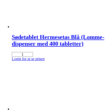
Sødetablet Hermesetas Blå (Lomme-
dispenser med 400 tabletter)
Sødetablet
Hermesetas
Login for at se prisen
Blå
(Lomme-
dispenser
med
400
tabletter)
antal