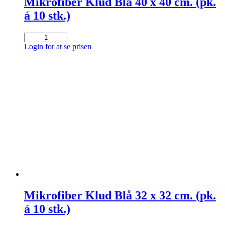
Mikrofiber Klud Blå 40 x 40 cm. (pk.
á 10 stk.)
Mikrofiber
Klud
Login for at se prisen
Blå
40
x
40
cm.
(pk.
á
10
stk.)
antal
Mikrofiber Klud Blå 32 x 32 cm. (pk.
á 10 stk.)