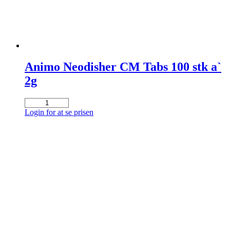
Animo Neodisher CM Tabs 100 stk a`
2g
Animo
Neodisher
Login for at se prisen
CM
Tabs
100
stk
a`
2g
antal