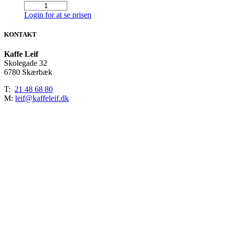
Mikrofiber
Klud
Login for at se prisen
Blå
32
KONTAKT
x
32
Kaffe Leif
cm.
Skolegade 32
(pk.
6780 Skærbæk
á
10
T:
21 48 68 80
stk.)
M:
leif@kaffeleif.dk
antal