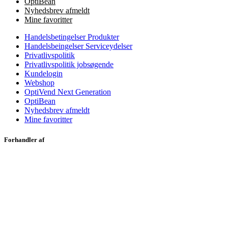
OptiBean
Nyhedsbrev afmeldt
Mine favoritter
Handelsbetingelser Produkter
Handelsbeingelser Serviceydelser
Privatlivspolitik
Privatlivspolitik jobsøgende
Kundelogin
Webshop
OptiVend Next Generation
OptiBean
Nyhedsbrev afmeldt
Mine favoritter
Forhandler af