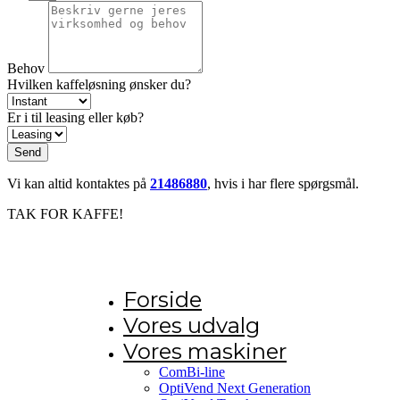
Behov
Hvilken kaffeløsning ønsker du?
Er i til leasing eller køb?
Send
Vi kan altid kontaktes på
21486880
, hvis i har flere spørgsmål.
TAK FOR KAFFE!
Forside
Vores udvalg
Vores maskiner
ComBi-line
OptiVend Next Generation