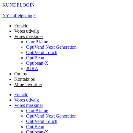
Videre
KUNDELOGIN
til
indhold
NY kaffeløsning?
Forside
Vores udvalg
Vores maskiner
ComBi-line
OptiVend Next Generation
OptiVend Touch
OptiBean
Optibean-X
JURA
Om os
Kontakt os
Mine favoritter
Forside
Vores udvalg
Vores maskiner
ComBi-line
OptiVend Next Generation
OptiVend Touch
OptiBean
Optibean-X