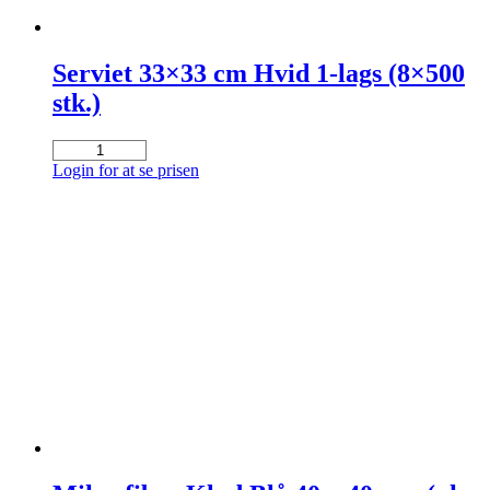
Serviet 33×33 cm Hvid 1-lags (8×500
stk.)
Serviet
33x33
Login for at se prisen
cm
Hvid
1-
lags
(8x500
stk.)
antal