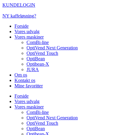
Videre
KUNDELOGIN
til
indhold
NY kaffeløsning?
Forside
Vores udvalg
Vores maskiner
ComBi-line
OptiVend Next Generation
OptiVend Touch
OptiBean
Optibean-X
JURA
Om os
Kontakt os
Mine favoritter
Forside
Vores udvalg
Vores maskiner
ComBi-line
OptiVend Next Generation
OptiVend Touch
OptiBean
Optibean-X