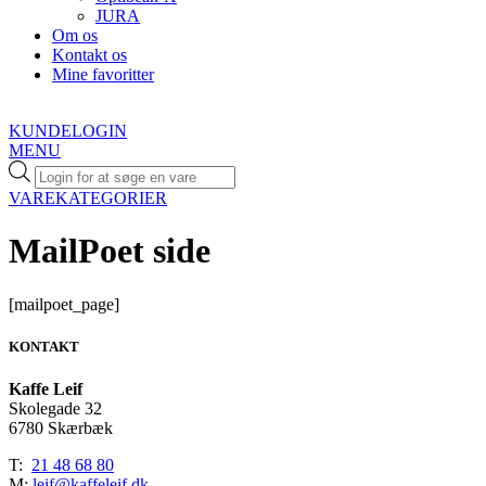
JURA
Om os
Kontakt os
Mine favoritter
KUNDELOGIN
MENU
Products
search
VAREKATEGORIER
MailPoet side
[mailpoet_page]
KONTAKT
Kaffe Leif
Skolegade 32
6780 Skærbæk
T:
21 48 68 80
M:
leif@kaffeleif.dk