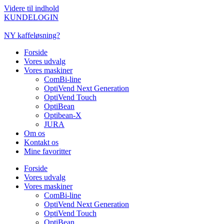
Videre til indhold
KUNDELOGIN
NY kaffeløsning?
Forside
Vores udvalg
Vores maskiner
ComBi-line
OptiVend Next Generation
OptiVend Touch
OptiBean
Optibean-X
JURA
Om os
Kontakt os
Mine favoritter
Forside
Vores udvalg
Vores maskiner
ComBi-line
OptiVend Next Generation
OptiVend Touch
OptiBean