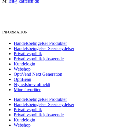
M:
leif@kaffeleif.dk
INFORMATION
Handelsbetingelser Produkter
Handelsbeingelser Serviceydelser
Privatlivspolitik
Privatlivspolitik jobsøgende
Kundelogin
Webshop
OptiVend Next Generation
OptiBean
Nyhedsbrev afmeldt
Mine favoritter
Handelsbetingelser Produkter
Handelsbeingelser Serviceydelser
Privatlivspolitik
Privatlivspolitik jobsøgende
Kundelogin
Webshop