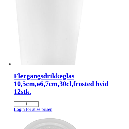
96stk.
pr.
krt.
antal
Flergangsdrikkeglas
10,5cm,ø6,7cm,30cl,frosted hvid
12stk.
Flergangsdrikkeglas
10,5cm,ø6,7cm,30cl,frosted
Login for at se prisen
hvid
12stk.
antal