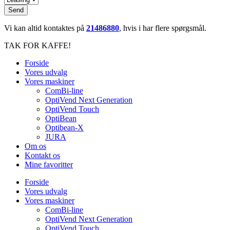
Send
Vi kan altid kontaktes på
21486880
, hvis i har flere spørgsmål.
TAK FOR KAFFE!
Forside
Vores udvalg
Vores maskiner
ComBi-line
OptiVend Next Generation
OptiVend Touch
OptiBean
Optibean-X
JURA
Om os
Kontakt os
Mine favoritter
Forside
Vores udvalg
Vores maskiner
ComBi-line
OptiVend Next Generation
OptiVend Touch