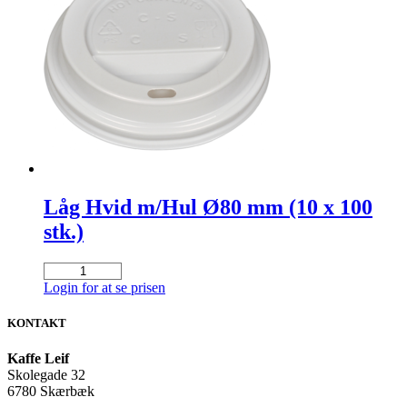
Låg Hvid m/Hul Ø80 mm (10 x 100
stk.)
Låg
Hvid
Login for at se prisen
m/Hul
Ø80
KONTAKT
mm
(10
Kaffe Leif
x
Skolegade 32
100
6780 Skærbæk
stk.)