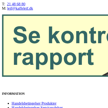
antal
T:
21 48 68 80
M:
leif@kaffeleif.dk
INFORMATION
Handelsbetingelser Produkter
Handelsbeingelser Serviceydelser