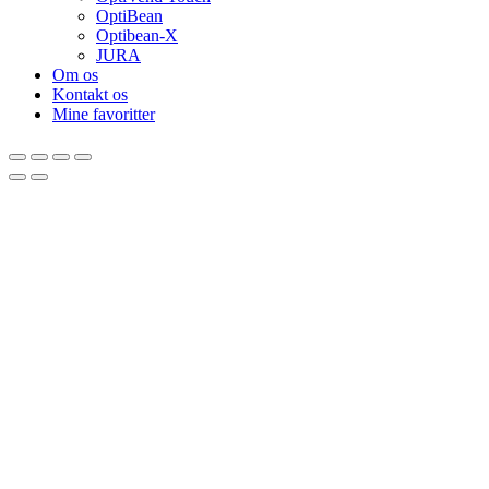
OptiBean
Optibean-X
JURA
Om os
Kontakt os
Mine favoritter