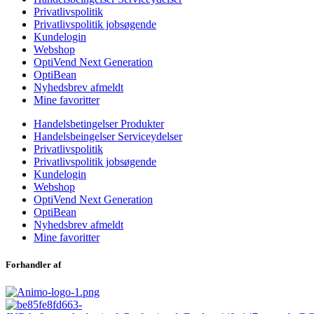
Privatlivspolitik
Privatlivspolitik jobsøgende
Kundelogin
Webshop
OptiVend Next Generation
OptiBean
Nyhedsbrev afmeldt
Mine favoritter
Handelsbetingelser Produkter
Handelsbeingelser Serviceydelser
Privatlivspolitik
Privatlivspolitik jobsøgende
Kundelogin
Webshop
OptiVend Next Generation
OptiBean
Nyhedsbrev afmeldt
Mine favoritter
Forhandler af