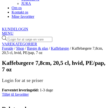
JURA
Om os
Kontakt os
Mine favoritter
KUNDELOGIN
MENU
Products
search
VAREKATEGORIER
Forside
/
Shop
/
Bægre & glas
/
Kaffebægre
/ Kaffebægere 7,8cm,
20,5 cl, hvid, PE/pap, 7 oz
Kaffebægere 7,8cm, 20,5 cl, hvid, PE/pap,
7 oz
Login for at se priser
Forventet leveringstid:
1-3 dage
Tilføj til favoritter