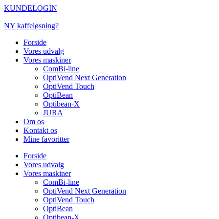
Videre
KUNDELOGIN
til
indhold
NY kaffeløsning?
Forside
Vores udvalg
Vores maskiner
ComBi-line
OptiVend Next Generation
OptiVend Touch
OptiBean
Optibean-X
JURA
Om os
Kontakt os
Mine favoritter
Forside
Vores udvalg
Vores maskiner
ComBi-line
OptiVend Next Generation
OptiVend Touch
OptiBean
Optibean-X