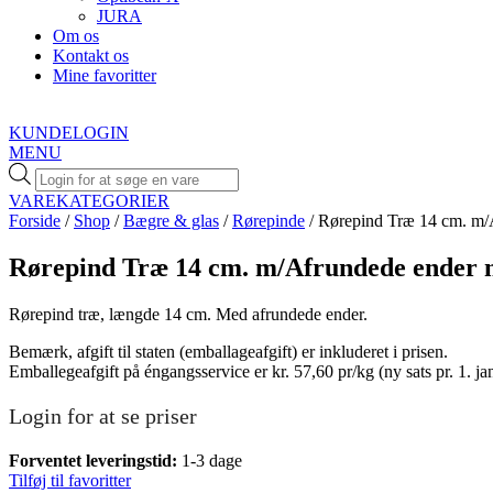
JURA
Om os
Kontakt os
Mine favoritter
KUNDELOGIN
MENU
Products
search
VAREKATEGORIER
Forside
/
Shop
/
Bægre & glas
/
Rørepinde
/ Rørepind Træ 14 cm. m/Af
Rørepind Træ 14 cm. m/Afrundede ender nat
Rørepind træ, længde 14 cm. Med afrundede ender.
Bemærk, afgift til staten (emballageafgift) er inkluderet i prisen.
Emballegeafgift på éngangsservice er kr. 57,60 pr/kg (ny sats pr. 1. ja
Login for at se priser
Forventet leveringstid:
1-3 dage
Tilføj til favoritter