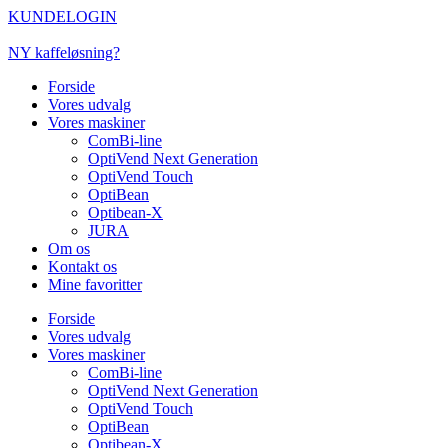
Videre
KUNDELOGIN
til
indhold
NY kaffeløsning?
Forside
Vores udvalg
Vores maskiner
ComBi-line
OptiVend Next Generation
OptiVend Touch
OptiBean
Optibean-X
JURA
Om os
Kontakt os
Mine favoritter
Forside
Vores udvalg
Vores maskiner
ComBi-line
OptiVend Next Generation
OptiVend Touch
OptiBean
Optibean-X