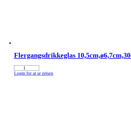
Flergangsdrikkeglas 10,5cm,ø6,7cm,30c
Flergangsdrikkeglas
10,5cm,ø6,7cm,30cl,frosted
Login for at se prisen
hvid
12stk.
antal