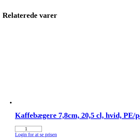
Relaterede varer
Kaffebægere 7,8cm, 20,5 cl, hvid, PE/p
Kaffebægere
7,8cm,
Login for at se prisen
20,5