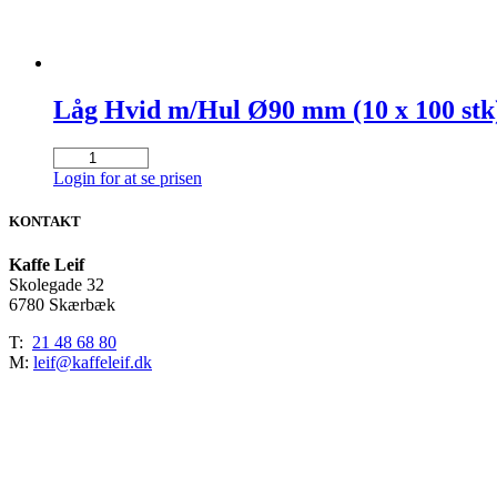
Låg Hvid m/Hul Ø90 mm (10 x 100 stk
Låg
Hvid
Login for at se prisen
m/Hul
Ø90
KONTAKT
mm
(10
Kaffe Leif
x
Skolegade 32
100
6780 Skærbæk
stk)
antal
T:
21 48 68 80
M:
leif@kaffeleif.dk