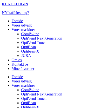
Videre
KUNDELOGIN
til
indhold
NY kaffeløsning?
Forside
Vores udvalg
Vores maskiner
ComBi-line
OptiVend Next Generation
OptiVend Touch
OptiBean
Optibean-X
JURA
Om os
Kontakt os
Mine favoritter
Forside
Vores udvalg
Vores maskiner
ComBi-line
OptiVend Next Generation
OptiVend Touch
OptiBean
Optibean-X