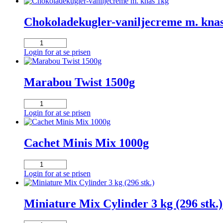
Chokoladekugler-vaniljecreme m. kna
Chokoladekugler-
vaniljecreme
Login for at se prisen
m.
knas
1kg
Marabou Twist 1500g
antal
Marabou
Twist
Login for at se prisen
1500g
antal
Cachet Minis Mix 1000g
Cachet
Minis
Login for at se prisen
Mix
1000g
antal
Miniature Mix Cylinder 3 kg (296 stk.)