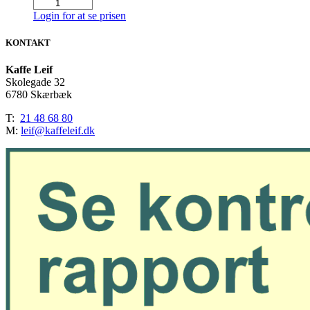
Miniature
Mix
Login for at se prisen
Cylinder
3
KONTAKT
kg
(296
Kaffe Leif
stk.)
Skolegade 32
antal
6780 Skærbæk
T:
21 48 68 80
M:
leif@kaffeleif.dk