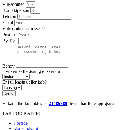
Virksomhed
Kontaktperson
Telefon
Email
Virksomhedsadresse
Post nr.
By
Behov
Hvilken kaffeløsning ønsker du?
Er i til leasing eller køb?
Send
Vi kan altid kontaktes på
21486880
, hvis i har flere spørgsmål.
TAK FOR KAFFE!
Forside
Vores udvalg