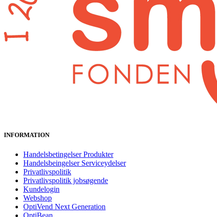
INFORMATION
Handelsbetingelser Produkter
Handelsbeingelser Serviceydelser
Privatlivspolitik
Privatlivspolitik jobsøgende
Kundelogin
Webshop
OptiVend Next Generation
OptiBean