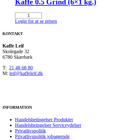
Kaffe 0.5 Grind (6×1 kg.)
Löfbergs
Continental
Login for at se prisen
Blend
Malet
KONTAKT
Kaffe
0.5
Kaffe Leif
Grind
Skolegade 32
(6x1
6780 Skærbæk
kg.)
antal
T:
21 48 68 80
M:
leif@kaffeleif.dk
INFORMATION
Handelsbetingelser Produkter
Handelsbeingelser Serviceydelser
Privatlivspolitik
Privatlivspolitik jobsøgende