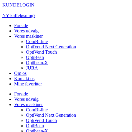
Videre
KUNDELOGIN
til
indhold
NY kaffeløsning?
Forside
Vores udvalg
Vores maskiner
ComBi-line
OptiVend Next Generation
OptiVend Touch
OptiBean
Optibean-X
JURA
Om os
Kontakt os
Mine favoritter
Forside
Vores udvalg
Vores maskiner
ComBi-line
OptiVend Next Generation
OptiVend Touch
OptiBean
Optibean-X