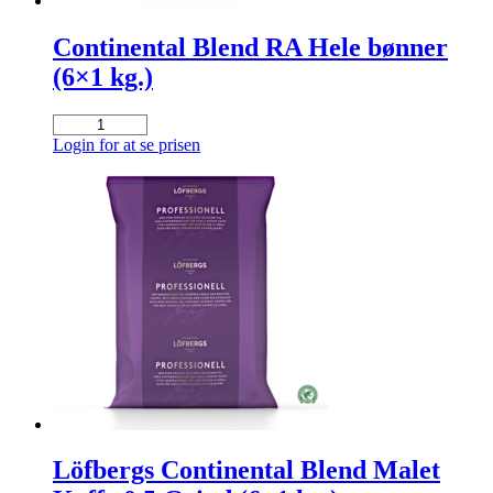
Continental Blend RA Hele bønner
(6×1 kg.)
Continental
Blend
Login for at se prisen
RA
Hele
bønner
(6x1
kg.)
antal
Löfbergs Continental Blend Malet