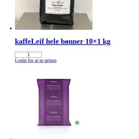
kaffeLeif hele bønner 10×1 kg
kaffeLeif
hele
Login for at se prisen
bønner
10x1
kg
antal