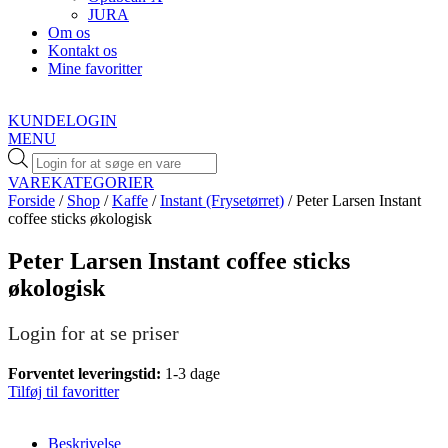
JURA
Om os
Kontakt os
Mine favoritter
KUNDELOGIN
MENU
Products
search
VAREKATEGORIER
Forside
/
Shop
/
Kaffe
/
Instant (Frysetørret)
/ Peter Larsen Instant
coffee sticks økologisk
Peter Larsen Instant coffee sticks
økologisk
Login for at se priser
Forventet leveringstid:
1-3 dage
Tilføj til favoritter
Beskrivelse