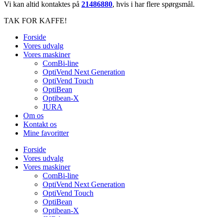
Vi kan altid kontaktes på
21486880
, hvis i har flere spørgsmål.
TAK FOR KAFFE!
Forside
Vores udvalg
Vores maskiner
ComBi-line
OptiVend Next Generation
OptiVend Touch
OptiBean
Optibean-X
JURA
Om os
Kontakt os
Mine favoritter
Forside
Vores udvalg
Vores maskiner
ComBi-line
OptiVend Next Generation
OptiVend Touch
OptiBean
Optibean-X