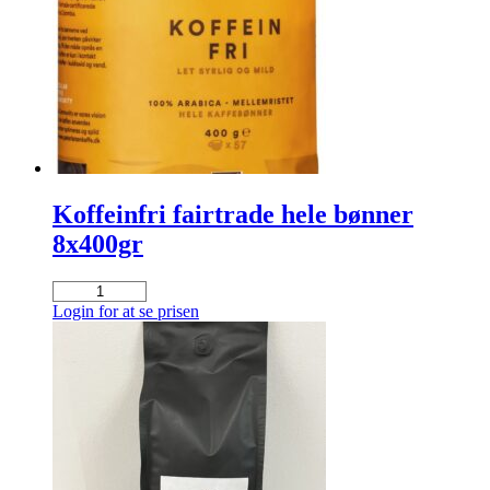
Koffeinfri fairtrade hele bønner
8x400gr
Koffeinfri
fairtrade
Login for at se prisen
hele
bønner
8x400gr
antal