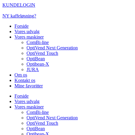
Videre
KUNDELOGIN
til
indhold
NY kaffeløsning?
Forside
Vores udvalg
Vores maskiner
ComBi-line
OptiVend Next Generation
OptiVend Touch
OptiBean
Optibean-X
JURA
Om os
Kontakt os
Mine favoritter
Forside
Vores udvalg
Vores maskiner
ComBi-line
OptiVend Next Generation
OptiVend Touch
OptiBean
Optibean-X