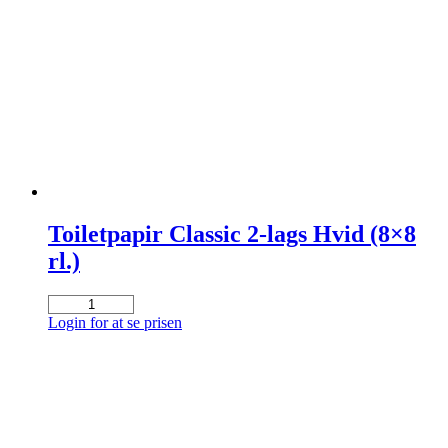
lags
18
mtr.
72
ark
(8x4
rll.)
antal
Toiletpapir Classic 2-lags Hvid (8×8
rl.)
Toiletpapir
Classic
Login for at se prisen
2-
lags
Hvid
(8x8
rl.)
antal