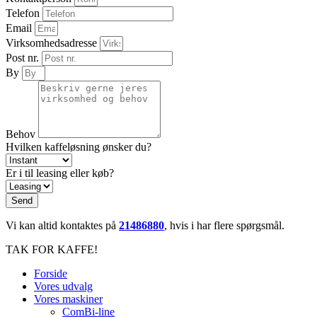
Telefon
Email
Virksomhedsadresse
Post nr.
By
Behov
Hvilken kaffeløsning ønsker du?
Er i til leasing eller køb?
Send
Vi kan altid kontaktes på
21486880
, hvis i har flere spørgsmål.
TAK FOR KAFFE!
Forside
Vores udvalg
Vores maskiner
ComBi-line