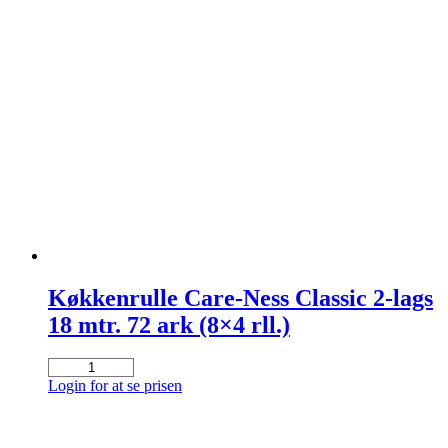
Køkkenrulle Care-Ness Classic 2-lags
18 mtr. 72 ark (8×4 rll.)
Køkkenrulle
Care-
Login for at se prisen
Ness
Classic
2-