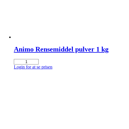
Animo Rensemiddel pulver 1 kg
Animo
Rensemiddel
Login for at se prisen
pulver
1
kg
antal