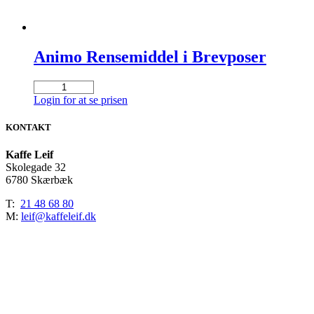
Animo Rensemiddel i Brevposer
Animo
Rensemiddel
Login for at se prisen
i
Brevposer
KONTAKT
antal
Kaffe Leif
Skolegade 32
6780 Skærbæk
T:
21 48 68 80
M:
leif@kaffeleif.dk