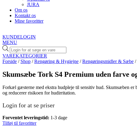
JURA
Om os
Kontakt os
Mine favoritter
KUNDELOGIN
MENU
Products
search
VAREKATEGORIER
Forside
/
Shop
/
Rengøring & Hygiejne
/
Rengøringsmidler & Sæbe
/
Skumsæbe Tork S4 Premium uden farve og
Forkæl gæsterne med ekstra hudpleje til sensitiv hud. Skumsæben er 
og reducerer risikoen for hudirritation.
Login for at se priser
Forventet leveringstid:
1-3 dage
Tilføj til favoritter