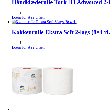
lags
Håndklæderulle Tork H1 Advanced 2-la
(6x500
stk)
Håndklæderulle
antal
Tork
Login for at se prisen
H1
Advanced
2-
Køkkenrulle Ekstra Soft 2-lags (8×4 rl.
lags
150m
Køkkenrulle
x
Ekstra
Login for at se prisen
21cm
Soft
Ø19cm
2-
Hvid
lags
Blandingsfibre
(8x4
(ks.
rl.)
á
antal
6
rll.)
antal