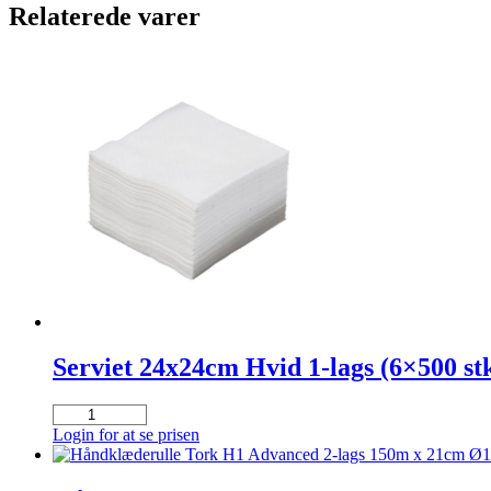
Relaterede varer
Serviet 24x24cm Hvid 1-lags (6×500 st
Serviet
24x24cm
Login for at se prisen
Hvid
1-