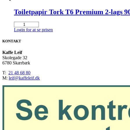
Toiletpapir Tork T6 Premium 2-lags 9
Toiletpapir
Tork
Login for at se prisen
T6
Premium
KONTAKT
2-
lags
Kaffe Leif
90m
Skolegade 32
x
6780 Skærbæk
9,9cm
Ø13,2cm
T:
21 48 68 80
Hvid
M:
leif@kaffeleif.dk
100%
Nyfiber
(Kasse
á
27
rll.)
antal