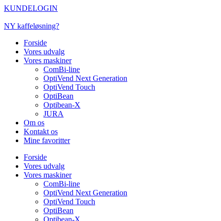
Videre
KUNDELOGIN
til
indhold
NY kaffeløsning?
Forside
Vores udvalg
Vores maskiner
ComBi-line
OptiVend Next Generation
OptiVend Touch
OptiBean
Optibean-X
JURA
Om os
Kontakt os
Mine favoritter
Forside
Vores udvalg
Vores maskiner
ComBi-line
OptiVend Next Generation
OptiVend Touch
OptiBean
Optibean-X