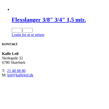
Flexslanger 3/8″ 3/4″ 1,5 mtr.
Flexslanger
3/8"
Login for at se prisen
3/4"
1,5
KONTAKT
mtr.
antal
Kaffe Leif
Skolegade 32
6780 Skærbæk
T:
21 48 68 80
M:
leif@kaffeleif.dk