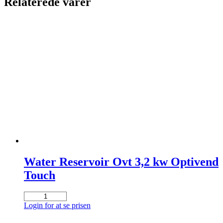
Relaterede varer
Water Reservoir Ovt 3,2 kw Optivend
Touch
Water
Reservoir
Login for at se prisen
Ovt
3,2