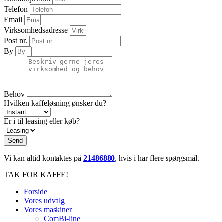
Telefon
Email
Virksomhedsadresse
Post nr.
By
Behov
Hvilken kaffeløsning ønsker du?
Er i til leasing eller køb?
Send
Vi kan altid kontaktes på
21486880
, hvis i har flere spørgsmål.
TAK FOR KAFFE!
Forside
Vores udvalg
Vores maskiner
ComBi-line