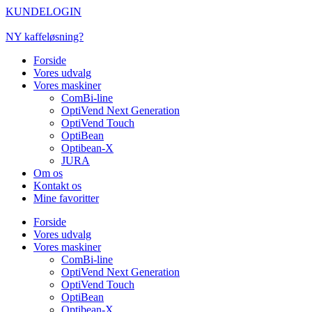
Videre
KUNDELOGIN
til
indhold
NY kaffeløsning?
Forside
Vores udvalg
Vores maskiner
ComBi-line
OptiVend Next Generation
OptiVend Touch
OptiBean
Optibean-X
JURA
Om os
Kontakt os
Mine favoritter
Forside
Vores udvalg
Vores maskiner
ComBi-line
OptiVend Next Generation
OptiVend Touch
OptiBean
Optibean-X