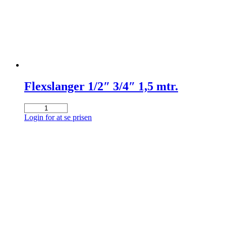
Flexslanger 1/2″ 3/4″ 1,5 mtr.
Flexslanger
1/2"
Login for at se prisen
3/4"
1,5
mtr.
antal