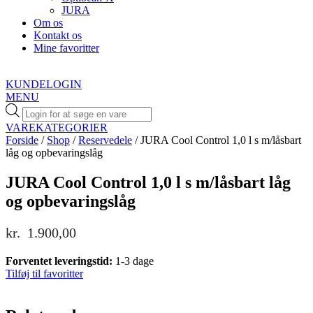
JURA
Om os
Kontakt os
Mine favoritter
KUNDELOGIN
MENU
Products
search
VAREKATEGORIER
Forside
/
Shop
/
Reservedele
/ JURA Cool Control 1,0 l s m/låsbart
låg og opbevaringslåg
JURA Cool Control 1,0 l s m/låsbart låg
og opbevaringslåg
kr.
1.900,00
Forventet leveringstid:
1-3 dage
Tilføj til favoritter