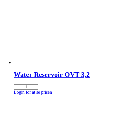
kw
Optivend
Touch
antal
Water Reservoir OVT 3,2
Water
Reservoir
Login for at se prisen
OVT
3,2
antal