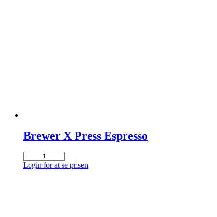
Brewer X Press Espresso
Brewer
X
Login for at se prisen
Press
Espresso
antal