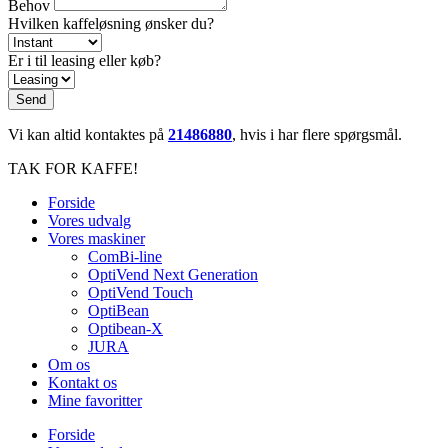
Behov
Hvilken kaffeløsning ønsker du?
Er i til leasing eller køb?
Send
Vi kan altid kontaktes på
21486880
, hvis i har flere spørgsmål.
TAK FOR KAFFE!
Forside
Vores udvalg
Vores maskiner
ComBi-line
OptiVend Next Generation
OptiVend Touch
OptiBean
Optibean-X
JURA
Om os
Kontakt os
Mine favoritter
Forside