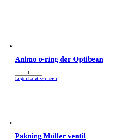
Animo o-ring dør Optibean
Animo
o-
Login for at se prisen
ring
dør
Optibean
antal
Pakning Müller ventil