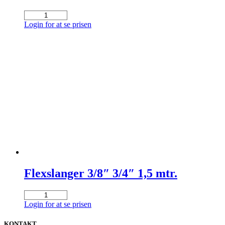
Pakning
Müller
Login for at se prisen
ventil
antal
Flexslanger 3/8″ 3/4″ 1,5 mtr.
Flexslanger
3/8"
Login for at se prisen
3/4"
1,5
KONTAKT