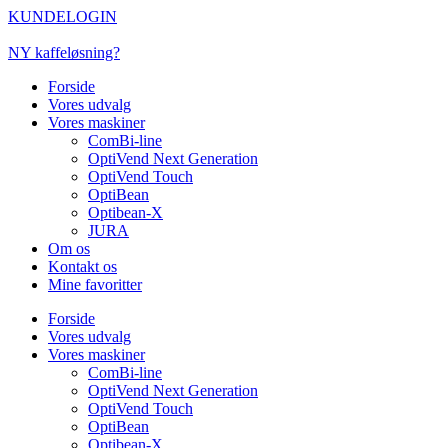
Videre
KUNDELOGIN
til
indhold
NY kaffeløsning?
Forside
Vores udvalg
Vores maskiner
ComBi-line
OptiVend Next Generation
OptiVend Touch
OptiBean
Optibean-X
JURA
Om os
Kontakt os
Mine favoritter
Forside
Vores udvalg
Vores maskiner
ComBi-line
OptiVend Next Generation
OptiVend Touch
OptiBean
Optibean-X