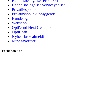
Handelsbetingelser Produkter
Handelsbeingelser Serviceydelser
Privatlivspolitik
Privatlivspolitik jobsøgende
Kundelogin
Webshop
OptiVend Next Generation
OptiBean
Nyhedsbrev afmeldt
Mine favoritter
Forhandler af