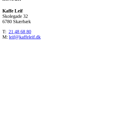
mtr.
antal
Kaffe Leif
Skolegade 32
6780 Skærbæk
T:
21 48 68 80
M:
leif@kaffeleif.dk