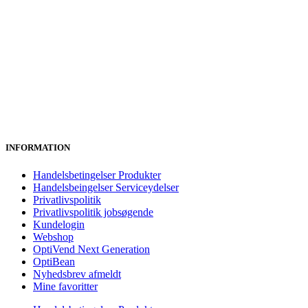
INFORMATION
Handelsbetingelser Produkter
Handelsbeingelser Serviceydelser
Privatlivspolitik
Privatlivspolitik jobsøgende
Kundelogin
Webshop
OptiVend Next Generation
OptiBean
Nyhedsbrev afmeldt
Mine favoritter