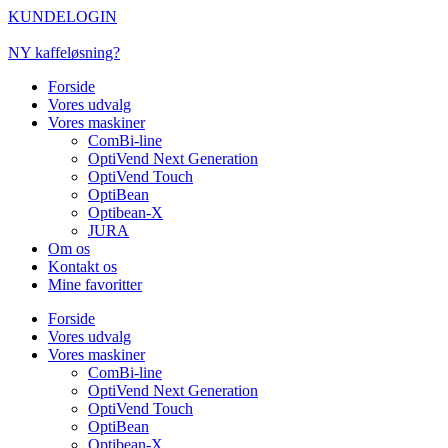
Videre
KUNDELOGIN
til
indhold
NY kaffeløsning?
Forside
Vores udvalg
Vores maskiner
ComBi-line
OptiVend Next Generation
OptiVend Touch
OptiBean
Optibean-X
JURA
Om os
Kontakt os
Mine favoritter
Forside
Vores udvalg
Vores maskiner
ComBi-line
OptiVend Next Generation
OptiVend Touch
OptiBean
Optibean-X