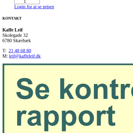
Yogi
antal
Tea
Login for at se prisen
Sweet
Chai
KONTAKT
Øko/Organic
17
Kaffe Leif
Breve
Skolegade 32
antal
6780 Skærbæk
T:
21 48 68 80
M:
leif@kaffeleif.dk