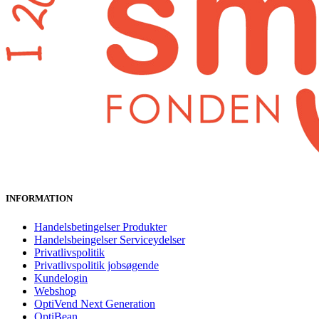
INFORMATION
Handelsbetingelser Produkter
Handelsbeingelser Serviceydelser
Privatlivspolitik
Privatlivspolitik jobsøgende
Kundelogin
Webshop
OptiVend Next Generation
OptiBean