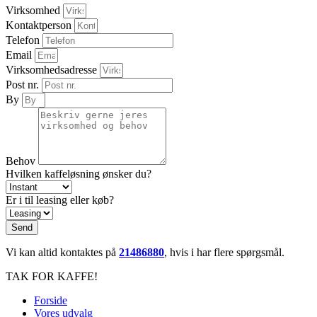
Virksomhed
Kontaktperson
Telefon
Email
Virksomhedsadresse
Post nr.
By
Behov
Hvilken kaffeløsning ønsker du?
Er i til leasing eller køb?
Send
Vi kan altid kontaktes på
21486880
, hvis i har flere spørgsmål.
TAK FOR KAFFE!
Forside
Vores udvalg