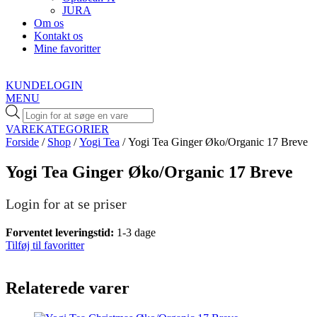
JURA
Om os
Kontakt os
Mine favoritter
KUNDELOGIN
MENU
Products
search
VAREKATEGORIER
Forside
/
Shop
/
Yogi Tea
/ Yogi Tea Ginger Øko/Organic 17 Breve
Yogi Tea Ginger Øko/Organic 17 Breve
Login for at se priser
Forventet leveringstid:
1-3 dage
Tilføj til favoritter
Relaterede varer