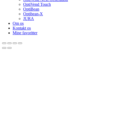
OptiVend Touch
OptiBean
Optibean-X
JURA
Om os
Kontakt os
Mine favoritter