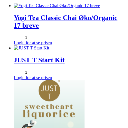
Yogi Tea Classic Chai Øko/Organic
17 breve
Yogi
Tea
Login for at se prisen
Classic
Chai
Øko/Organic
JUST T Start Kit
17
breve
JUST
antal
T
Login for at se prisen
Start
Kit
antal