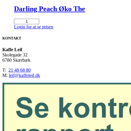
Darling Peach Øko The
Darling
Peach
Login for at se prisen
Øko
The
KONTAKT
antal
Kaffe Leif
Skolegade 32
6780 Skærbæk
T:
21 48 68 80
M:
leif@kaffeleif.dk