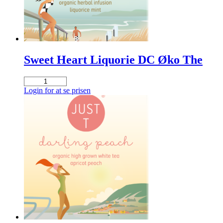
Sweet Heart Liquorie DC Øko The
Sweet
Heart
Login for at se prisen
Liquorie
DC
Øko
The
antal