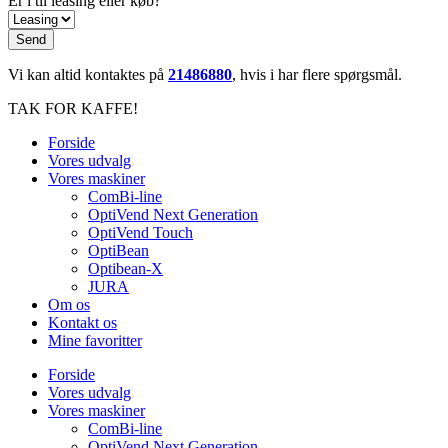
Er i til leasing eller køb?
Send
Vi kan altid kontaktes på
21486880
, hvis i har flere spørgsmål.
TAK FOR KAFFE!
Forside
Vores udvalg
Vores maskiner
ComBi-line
OptiVend Next Generation
OptiVend Touch
OptiBean
Optibean-X
JURA
Om os
Kontakt os
Mine favoritter
Forside
Vores udvalg
Vores maskiner
ComBi-line
OptiVend Next Generation