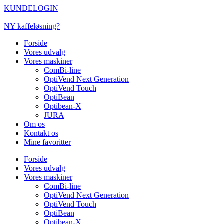
Videre
KUNDELOGIN
til
indhold
NY kaffeløsning?
Forside
Vores udvalg
Vores maskiner
ComBi-line
OptiVend Next Generation
OptiVend Touch
OptiBean
Optibean-X
JURA
Om os
Kontakt os
Mine favoritter
Forside
Vores udvalg
Vores maskiner
ComBi-line
OptiVend Next Generation
OptiVend Touch
OptiBean
Optibean-X