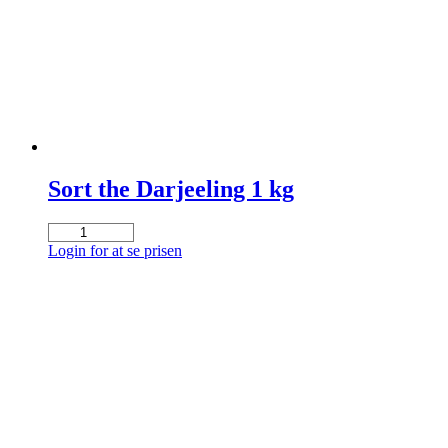
Sort the Darjeeling 1 kg
Sort
the
Login for at se prisen
Darjeeling
1
kg
antal