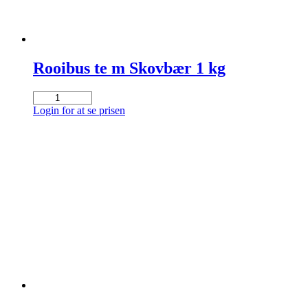
Rooibus te m Skovbær 1 kg
Rooibus
te
Login for at se prisen
m
Skovbær
1
kg
antal