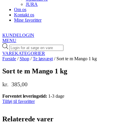
JURA
Om os
Kontakt os
Mine favoritter
KUNDELOGIN
MENU
Products
search
VAREKATEGORIER
Forside
/
Shop
/
Te løsvægt
/ Sort te m Mango 1 kg
Sort te m Mango 1 kg
kr.
385,00
Forventet leveringstid:
1-3 dage
Tilføj til favoritter
Relaterede varer