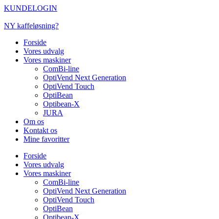
Videre
KUNDELOGIN
til
indhold
NY kaffeløsning?
Forside
Vores udvalg
Vores maskiner
ComBi-line
OptiVend Next Generation
OptiVend Touch
OptiBean
Optibean-X
JURA
Om os
Kontakt os
Mine favoritter
Forside
Vores udvalg
Vores maskiner
ComBi-line
OptiVend Next Generation
OptiVend Touch
OptiBean
Optibean-X