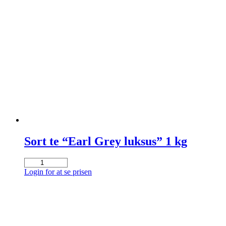
Sort te “Earl Grey luksus” 1 kg
Sort
te
Login for at se prisen
"Earl
Grey
luksus"
1
kg
antal