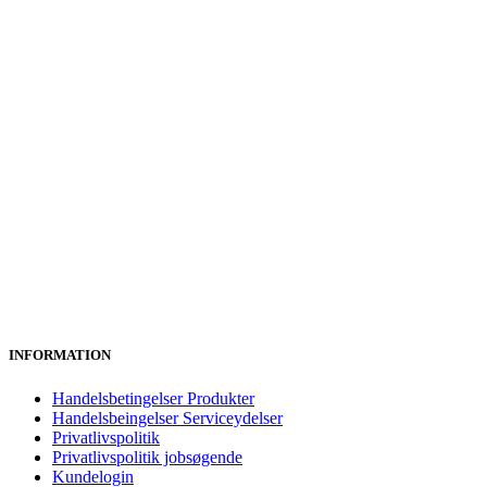
INFORMATION
Handelsbetingelser Produkter
Handelsbeingelser Serviceydelser
Privatlivspolitik
Privatlivspolitik jobsøgende
Kundelogin