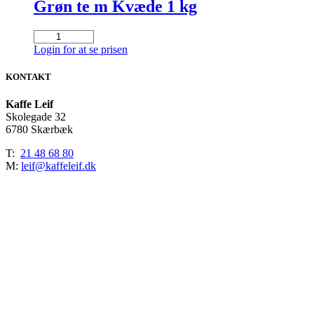
Grøn te m Kvæde 1 kg
Grøn
te
Login for at se prisen
m
Kvæde
KONTAKT
1
kg
Kaffe Leif
antal
Skolegade 32
6780 Skærbæk
T:
21 48 68 80
M:
leif@kaffeleif.dk