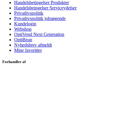
Handelsbetingelser Produkter
Handelsbeingelser Serviceydelser
Privatlivspolitik
Privatlivspolitik jobsøgende
Kundelogin
Webshop
OptiVend Next Generation
OptiBean
Nyhedsbrev afmeldt
Mine favoritter
Forhandler af