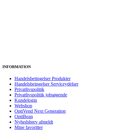
INFORMATION
Handelsbetingelser Produkter
Handelsbeingelser Serviceydelser
Privatlivspolitik
Privatlivspolitik jobsøgende
Kundelogin
Webshop
OptiVend Next Generation
OptiBean
Nyhedsbrev afmeldt
Mine favoritter