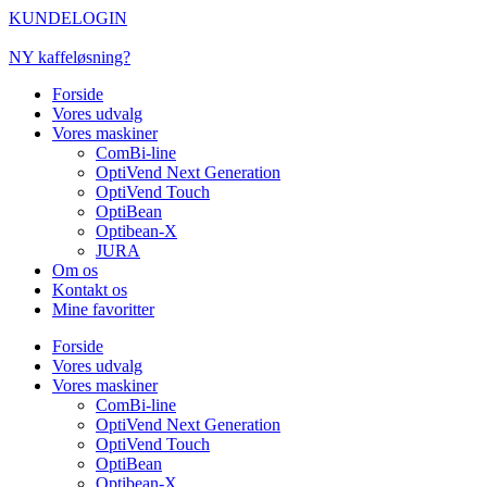
Videre
KUNDELOGIN
til
indhold
NY kaffeløsning?
Forside
Vores udvalg
Vores maskiner
ComBi-line
OptiVend Next Generation
OptiVend Touch
OptiBean
Optibean-X
JURA
Om os
Kontakt os
Mine favoritter
Forside
Vores udvalg
Vores maskiner
ComBi-line
OptiVend Next Generation
OptiVend Touch
OptiBean
Optibean-X