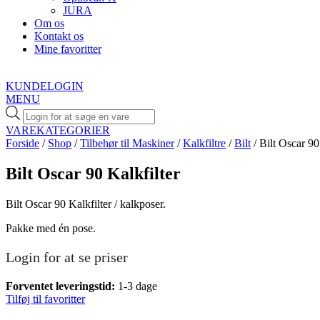
JURA
Om os
Kontakt os
Mine favoritter
KUNDELOGIN
MENU
Products
search
VAREKATEGORIER
Forside
/
Shop
/
Tilbehør til Maskiner
/
Kalkfiltre
/
Bilt
/ Bilt Oscar 90
Bilt Oscar 90 Kalkfilter
Bilt Oscar 90 Kalkfilter / kalkposer.
Pakke med én pose.
Login for at se priser
Forventet leveringstid:
1-3 dage
Tilføj til favoritter