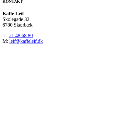
KONTAKT
pack
antal
Kaffe Leif
Skolegade 32
6780 Skærbæk
T:
21 48 68 80
M:
leif@kaffeleif.dk