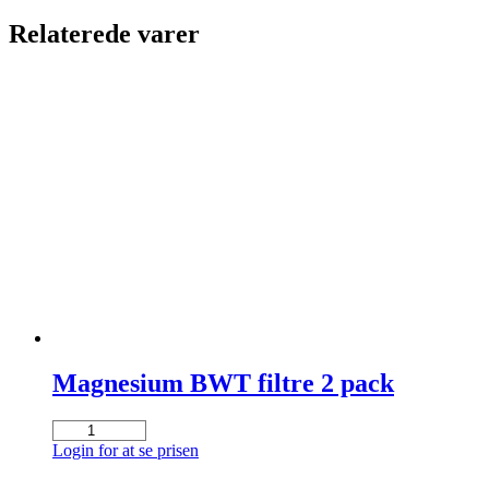
Relaterede varer
Magnesium BWT filtre 2 pack
Magnesium
BWT
Login for at se prisen
filtre
2