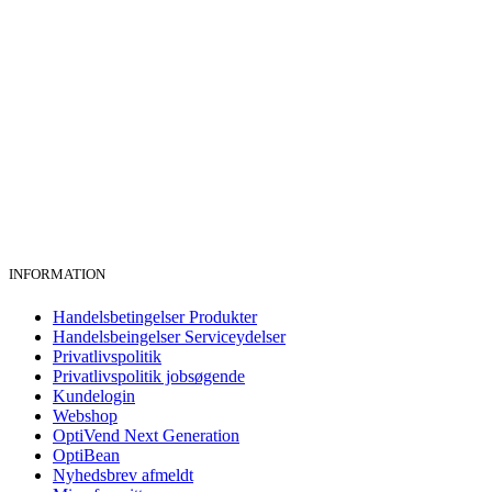
INFORMATION
Handelsbetingelser Produkter
Handelsbeingelser Serviceydelser
Privatlivspolitik
Privatlivspolitik jobsøgende
Kundelogin
Webshop
OptiVend Next Generation
OptiBean
Nyhedsbrev afmeldt