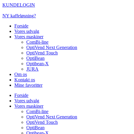
Videre
KUNDELOGIN
til
indhold
NY kaffeløsning?
Forside
Vores udvalg
Vores maskiner
ComBi-line
OptiVend Next Generation
OptiVend Touch
OptiBean
Optibean-X
JURA
Om os
Kontakt os
Mine favoritter
Forside
Vores udvalg
Vores maskiner
ComBi-line
OptiVend Next Generation
OptiVend Touch
OptiBean
Optibean-X