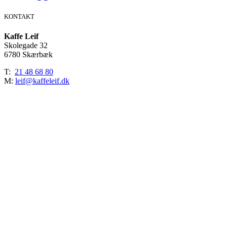
KONTAKT
Kaffe Leif
Skolegade 32
6780 Skærbæk
T:
21 48 68 80
M:
leif@kaffeleif.dk