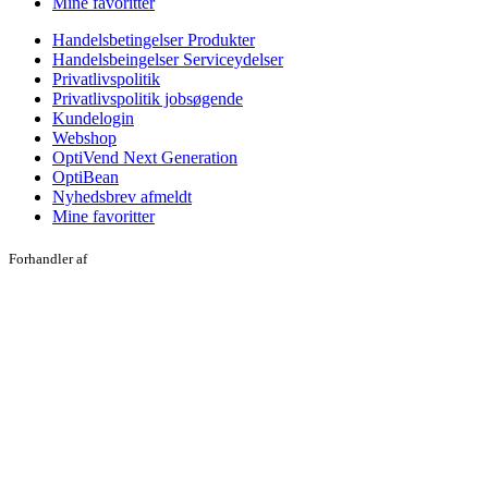
Mine favoritter
Handelsbetingelser Produkter
Handelsbeingelser Serviceydelser
Privatlivspolitik
Privatlivspolitik jobsøgende
Kundelogin
Webshop
OptiVend Next Generation
OptiBean
Nyhedsbrev afmeldt
Mine favoritter
Forhandler af