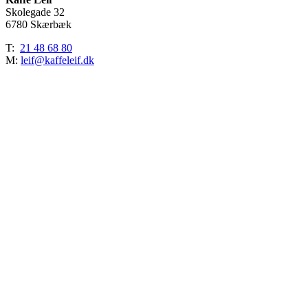
nature
Skolegade 32
i
6780 Skærbæk
birketræ
(Ps.
T:
21 48 68 80
á
M:
leif@kaffeleif.dk
1000
stk.)
antal