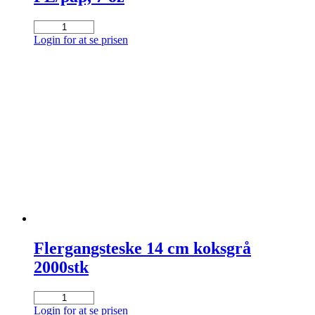
Kaffebægere
7,8cm,
Login for at se prisen
20,5
cl,
hvid,
PE/pap,
7
oz
antal
Flergangsteske 14 cm koksgrå
2000stk
Flergangsteske
14
Login for at se prisen