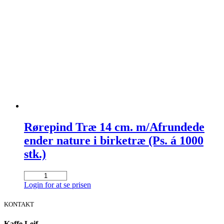
pr.
krt.
antal
Rørepind Træ 14 cm. m/Afrundede
ender nature i birketræ (Ps. á 1000
stk.)
Rørepind
Træ
Login for at se prisen
14
cm.
KONTAKT
m/Afrundede
ender
Kaffe Leif