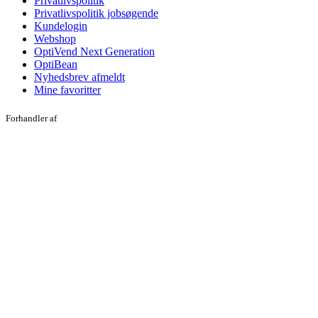
Privatlivspolitik
Privatlivspolitik jobsøgende
Kundelogin
Webshop
OptiVend Next Generation
OptiBean
Nyhedsbrev afmeldt
Mine favoritter
Forhandler af