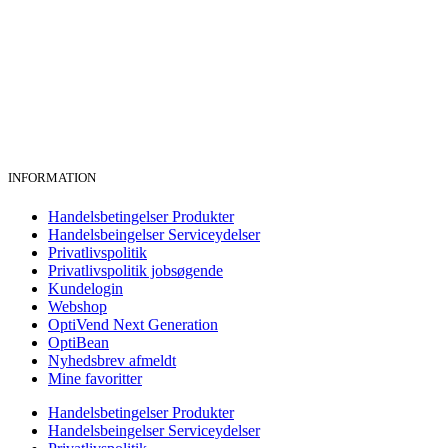
INFORMATION
Handelsbetingelser Produkter
Handelsbeingelser Serviceydelser
Privatlivspolitik
Privatlivspolitik jobsøgende
Kundelogin
Webshop
OptiVend Next Generation
OptiBean
Nyhedsbrev afmeldt
Mine favoritter
Handelsbetingelser Produkter
Handelsbeingelser Serviceydelser