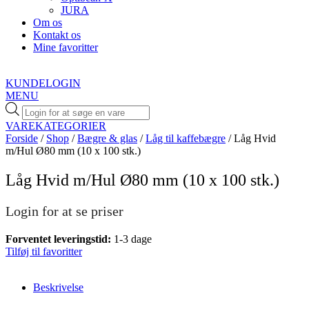
JURA
Om os
Kontakt os
Mine favoritter
KUNDELOGIN
MENU
Products
search
VAREKATEGORIER
Forside
/
Shop
/
Bægre & glas
/
Låg til kaffebægre
/ Låg Hvid
m/Hul Ø80 mm (10 x 100 stk.)
Låg Hvid m/Hul Ø80 mm (10 x 100 stk.)
Login for at se priser
Forventet leveringstid:
1-3 dage
Tilføj til favoritter
Beskrivelse