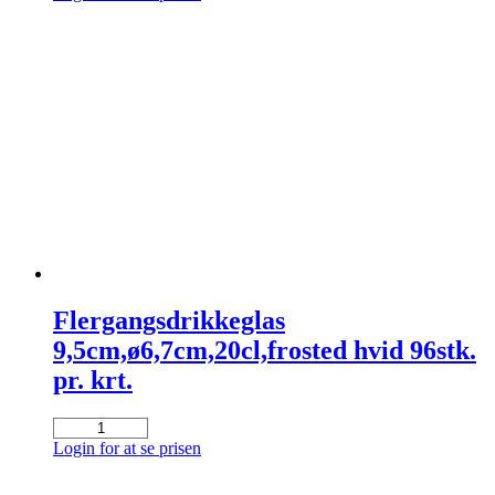
cm
koksgrå
2000stk
antal
Flergangsdrikkeglas
9,5cm,ø6,7cm,20cl,frosted hvid 96stk.
pr. krt.
Flergangsdrikkeglas
9,5cm,ø6,7cm,20cl,frosted
Login for at se prisen
hvid
96stk.