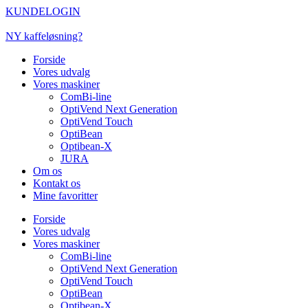
Videre
KUNDELOGIN
til
indhold
NY kaffeløsning?
Forside
Vores udvalg
Vores maskiner
ComBi-line
OptiVend Next Generation
OptiVend Touch
OptiBean
Optibean-X
JURA
Om os
Kontakt os
Mine favoritter
Forside
Vores udvalg
Vores maskiner
ComBi-line
OptiVend Next Generation
OptiVend Touch
OptiBean
Optibean-X